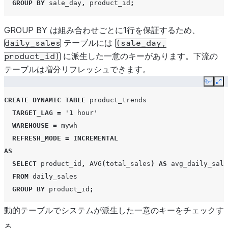
GROUP
BY
sale_day
,
product_id
;
GROUP BY は組み合わせごとに1行を保証するため、
テーブルには
daily_sales
(sale_day,
に派生した一意のキーがあります。下流の
product_id)
テーブルは増分リフレッシュできます。
Copy
Ex
CREATE
DYNAMIC TABLE
product_trends
TARGET_LAG
=
'1 hour'
WAREHOUSE
=
mywh
REFRESH_MODE
=
INCREMENTAL
AS
SELECT
product_id
,
AVG
(
total_sales
)
AS
avg_daily_sale
FROM
daily_sales
GROUP
BY
product_id
;
動的テーブルでシステムが派生した一意のキーをチェックす
る