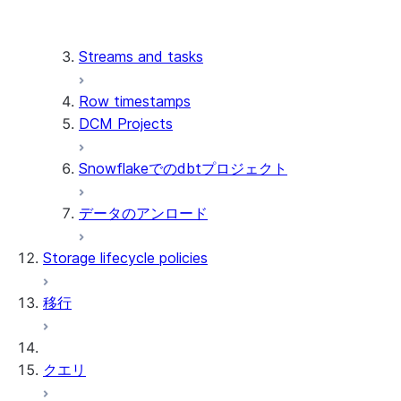
トラブルシューティング
動的テーブルの一時停止と再開
サポートされているクエリ
動的テーブルの手動更新
制限事項
Streams and tasks
Decoupling pipelines with
更新が省略される、遅い、失敗
refresh boundaries
する問題に関するトラブルシュ
Row timestamps
ーティング
DCM Projects
一般的な更新に関する問題の診
断
Snowflakeでのdbtプロジェクト
動的テーブルのデバッグ
データのアンロード
Storage lifecycle policies
移行
クエリ