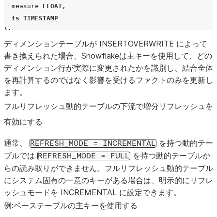
measure
FLOAT
,
ts
TIMESTAMP
);
ディメンションテーブルが INSERTOVERWRITE によって
CREATE
書き換えられた場合、Snowflakeは主キーを使用して、どの
DYNAMIC TABLE
enriched_facts
ディメンション行が実際に変更されたかを識別し、結合全体
TARGET_LAG
=
'30 minutes'
を再計算するのではなく影響を受けるファクトのみを更新し
WAREHOUSE
=
mywh
ます。
REFRESH_MODE
=
INCREMENTAL
AS
フルリフレッシュ動的テーブルの下流で増分リフレッシュを
SELECT
f
.
fact_id
,
f
.
measure
,
d
.
dim_name
,
d
.
category
,
有効にする
FROM
fact_table
f
INNER
JOIN
dimension_table
d
ON
f
.
dim_id
=
d
.
dim_id
;
通常、
を持つ動的テー
REFRESH_MODE
=
INCREMENTAL
ブルでは
を持つ動的テーブルか
REFRESH_MODE
=
FULL
らの読み取りができません。フルリフレッシュ動的テーブル
にシステム固有の一意のキーがある場合は、明示的にリフレ
ッシュモードを INCREMENTAL に設定できます。
例:ベーステーブルの主キーを使用する