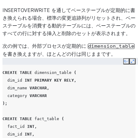
INSERTOVERWRITE を通してベーステーブルが定期的に書
き換えられる場合、標準の変更追跡列がリセットされ、ベー
ステーブルを消費する動的テーブルには、ベーステーブルの
すべての行に対する挿入と削除のセットが表示されます。
次の例では、外部プロセスが定期的に
dimension_table
を書き換えますが、ほとんどの行は同じままです。
Copy
Ex
CREATE
TABLE
dimension_table
(
dim_id
INT
PRIMARY KEY
RELY
,
dim_name
VARCHAR
,
category
VARCHAR
);
CREATE
TABLE
fact_table
(
fact_id
INT
,
dim_id
INT
,