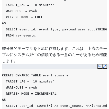
TARGET_LAG
=
'10 minutes'
WAREHOUSE
=
mywh
REFRESH_MODE
=
FULL
AS
SELECT
event_id
,
event_type
,
payload
:user_id
::STRING
FROM
raw_events
;
増分動的テーブルを下流に作成します。これは、上流のテー
ブルにシステム派生の信頼できる一意のキーがあるため機能
します。
Copy
Ex
CREATE
DYNAMIC TABLE
event_summary
TARGET_LAG
=
'10 minutes'
WAREHOUSE
=
mywh
REFRESH_MODE
=
INCREMENTAL
AS
SELECT
user_id
,
COUNT
(*)
AS
event_count
,
MAX
(
created_