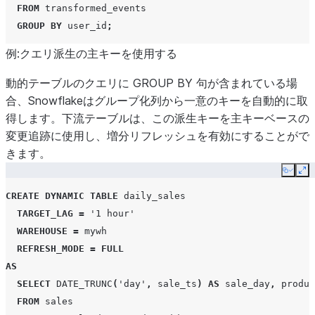
FROM
transformed_events
GROUP
BY
user_id
;
例:クエリ派生の主キーを使用する
動的テーブルのクエリに GROUP BY 句が含まれている場
合、Snowflakeはグループ化列から一意のキーを自動的に取
得します。下流テーブルは、この派生キーを主キーベースの
変更追跡に使用し、増分リフレッシュを有効にすることがで
きます。
Copy
Ex
CREATE
DYNAMIC TABLE
daily_sales
TARGET_LAG
=
'1 hour'
WAREHOUSE
=
mywh
REFRESH_MODE
=
FULL
AS
SELECT
DATE_TRUNC
(
'day'
,
sale_ts
)
AS
sale_day
,
produc
FROM
sales