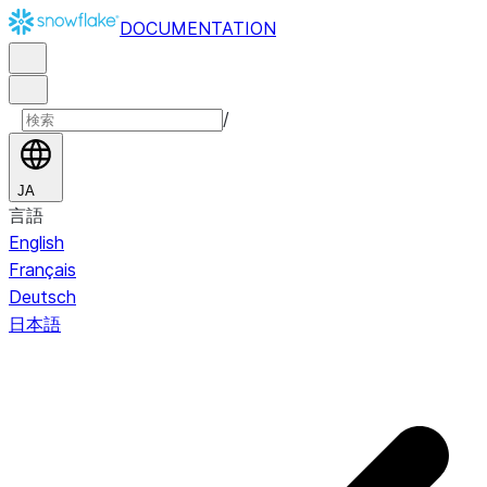
DOCUMENTATION
/
JA
言語
English
Français
Deutsch
日本語