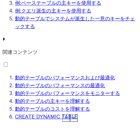
例:ベーステーブルの主キーを使用する
例:クエリ派生の主キーを使用する
動的テーブルでシステムが派生した一意のキーをチェ
ックする
関連コンテンツ
動的テーブルのパフォーマンスおよび最適化
動的テーブルのパフォーマンスの最適化
動的テーブルのパフォーマンスをモニターする
動的テーブルの主キーを理解する
動的テーブルのコストを理解する
CREATE DYNAMIC TABLE
See more
See more
See more
See more
See more
See more
See more
Show less
Show less
Show less
Show less
Show less
Show less
Show less