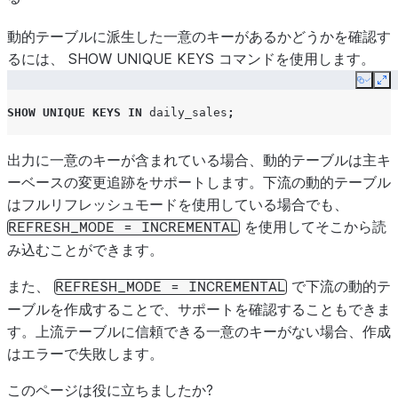
動的テーブルに派生した一意のキーがあるかどうかを確認す
るには、 SHOW UNIQUE KEYS コマンドを使用します。
Copy
Ex
SHOW
UNIQUE
KEYS
IN
daily_sales
;
出力に一意のキーが含まれている場合、動的テーブルは主キ
ーベースの変更追跡をサポートします。下流の動的テーブル
はフルリフレッシュモードを使用している場合でも、
を使用してそこから読
REFRESH_MODE
=
INCREMENTAL
み込むことができます。
また、
で下流の動的テ
REFRESH_MODE
=
INCREMENTAL
ーブルを作成することで、サポートを確認することもできま
す。上流テーブルに信頼できる一意のキーがない場合、作成
はエラーで失敗します。
このページは役に立ちましたか?