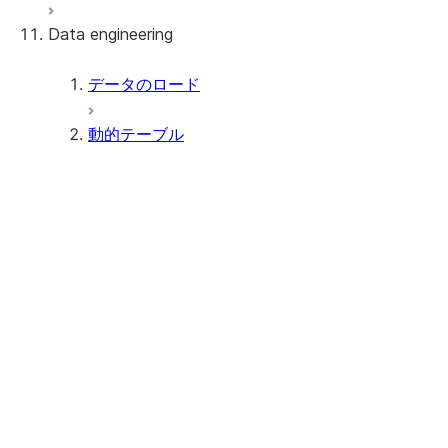
Data engineering
Snowflake Openflow
Apache Iceberg™
データのロード
動的テーブル
Apache Iceberg™ Tables
Snowflake Open Catalog
チュートリアル
主な概念
Tutorial: Optimize dynamic
table performance
Performance and optimization
Tutorial: Use primary keys to
ターゲットラグについて
optimize dynamic table
初期化とリフレッシュを理解す
pipelines
る
Monitor dynamic table
Understanding immutability
performance
constraints on dynamic tables
Optimize dynamic table
Understanding primary keys in
performance
dynamic tables