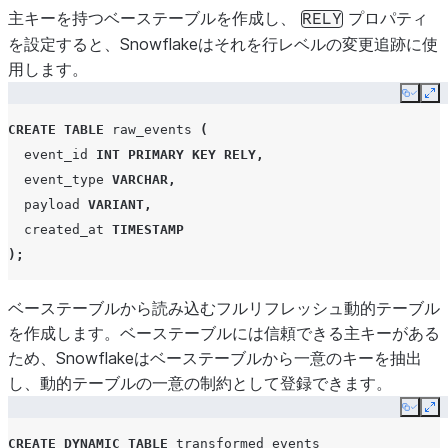
主キーを持つベーステーブルを作成し、
プロパティ
RELY
を設定すると、Snowflakeはそれを行レベルの変更追跡に使
用します。
Copy
Ex
CREATE
TABLE
raw_events
(
event_id
INT
PRIMARY KEY
RELY
,
event_type
VARCHAR
,
payload
VARIANT
,
created_at
TIMESTAMP
);
ベーステーブルから読み込むフルリフレッシュ動的テーブル
を作成します。ベーステーブルには信頼できる主キーがある
ため、Snowflakeはベーステーブルから一意のキーを抽出
し、動的テーブルの一意の制約として登録できます。
Copy
Ex
CREATE
DYNAMIC TABLE
transformed_events