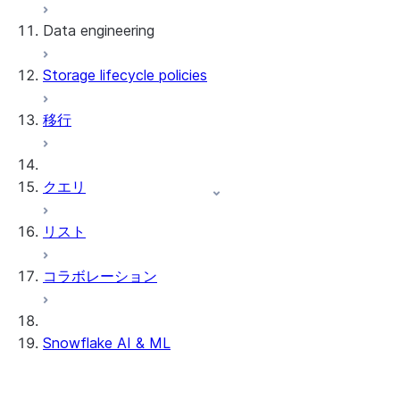
Data engineering
Snowflake Openflow
Storage lifecycle policies
Apache Iceberg™
データのロード
移行
動的テーブル
Apache Iceberg™ Tables
Streams and tasks
Snowflake Open Catalog
クエリ
Row timestamps
リスト
DCM Projects
コラボレーション
Snowflakeでのdbtプロジェクト
データのアンロード
Snowflake AI & ML
クロスリージョン推論