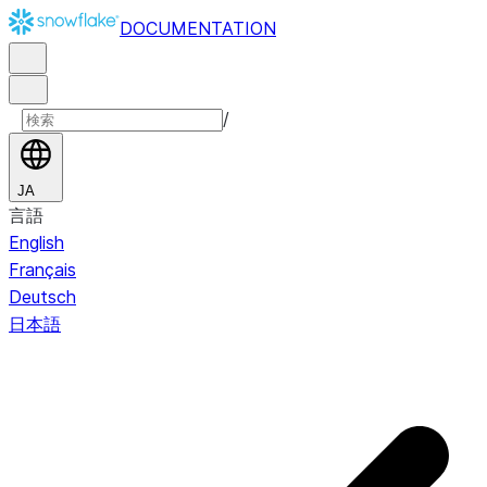
DOCUMENTATION
/
JA
言語
English
Français
Deutsch
日本語