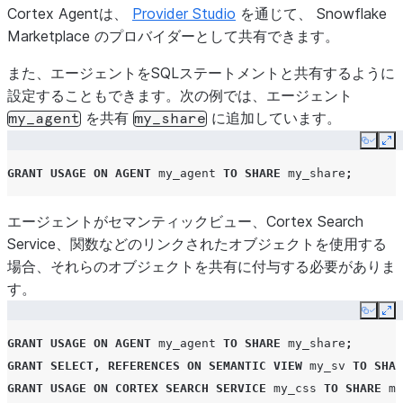
Cortex Agentは、
Provider Studio
を通じて、 Snowflake
Marketplace のプロバイダーとして共有できます。
また、エージェントをSQLステートメントと共有するように
設定することもできます。次の例では、エージェント
を共有
に追加しています。
my_agent
my_share
Copy
Ex
GRANT
USAGE
ON
AGENT
my_agent
TO
SHARE
my_share
;
エージェントがセマンティックビュー、Cortex Search
Service、関数などのリンクされたオブジェクトを使用する
場合、それらのオブジェクトを共有に付与する必要がありま
す。
Copy
Ex
GRANT
USAGE
ON
AGENT
my_agent
TO
SHARE
my_share
;
GRANT
SELECT
,
REFERENCES
ON
SEMANTIC VIEW
my_sv
TO
SHAR
GRANT
USAGE
ON
CORTEX SEARCH SERVICE
my_css
TO
SHARE
my