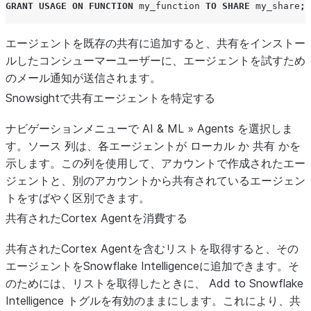
GRANT
USAGE
ON
FUNCTION
my_function
TO
SHARE
my_share
;
エージェントを既存の共有に追加すると、共有をインストー
ルしたコンシューマーユーザーに、エージェントを試すため
のメール通知が送信されます。
Snowsightで共有エージェントを特定する
ナビゲーションメニューで
AI & ML
»
Agents
を選択しま
す。
ソース
列は、各エージェントが
ローカル
か
共有
かを
示します。この列を使用して、アカウントで作成されたエー
ジェントと、別のアカウントから共有されているエージェン
トをすばやく区別できます。
共有されたCortex Agentを消費する
共有されたCortex Agentを含むリストを取得すると、その
エージェントをSnowflake Intelligenceに追加できます。そ
のためには、リストを取得したときに、
Add to Snowflake
Intelligence
トグルを有効のままにします。これにより、共