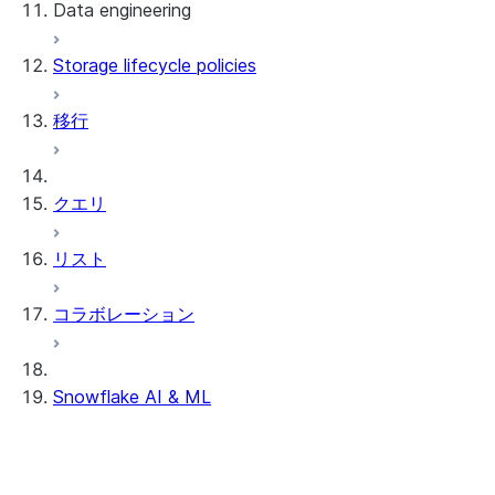
Data engineering
Snowflake Openflow
Storage lifecycle policies
Apache Iceberg™
データのロード
移行
動的テーブル
Apache Iceberg™ Tables
Streams and tasks
Snowflake Open Catalog
クエリ
Row timestamps
リスト
DCM Projects
コラボレーション
Snowflakeでのdbtプロジェクト
データのアンロード
Snowflake AI & ML
クロスリージョン推論
AI 機能のオプトアウト