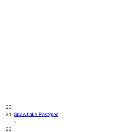
Batch Cortex Search
Monitor Cortex Search requests
チュートリアル
Cortexナレッジ拡張
Cortex REST API
AI 可観測性
ML 関数
プロビジョンドスループット
ML 開発および ML 管理
Snowflake Postgres