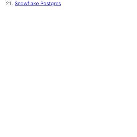
Snowflake Postgres
Creating instances
接続
Managing instances
モニタリング
コスト評価
Insights
ログ
メトリック
Cortex Code CLI
Security and networking
ネットワーキング
Snowflake token authentication
Tri-Secret Secure
SSL certificates