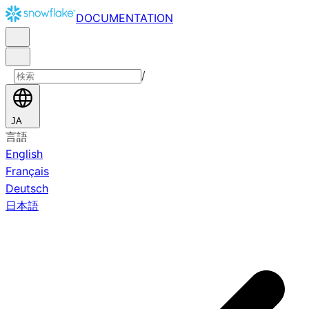
DOCUMENTATION
/
JA
言語
English
Français
Deutsch
日本語