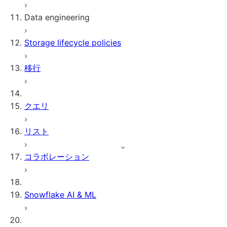
Data engineering
Snowflake Openflow
Storage lifecycle policies
Apache Iceberg™
データのロード
移行
動的テーブル
Apache Iceberg™ Tables
Streams and tasks
Snowflake Open Catalog
クエリ
Row timestamps
リスト
DCM Projects
コラボレーション
Snowflakeでのdbtプロジェクト
データのアンロード
Snowflake AI & ML