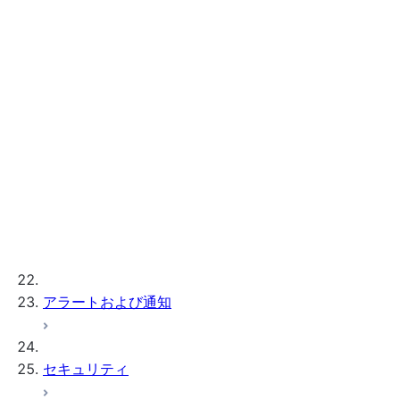
Configuring S3 storage for pg_lake
Postgres internal storage
参照情報
CREATE POSTGRES INSTANCE
ALTER POSTGRES INSTANCE
DESCRIBE POSTGRES INSTANCE
DROP POSTGRES INSTANCE
SHOW POSTGRES INSTANCES
GENERATE_POSTGRES_ACCESS_TOKEN_
Instance sizes
Extensions
Server settings
アラートおよび通知
セキュリティ