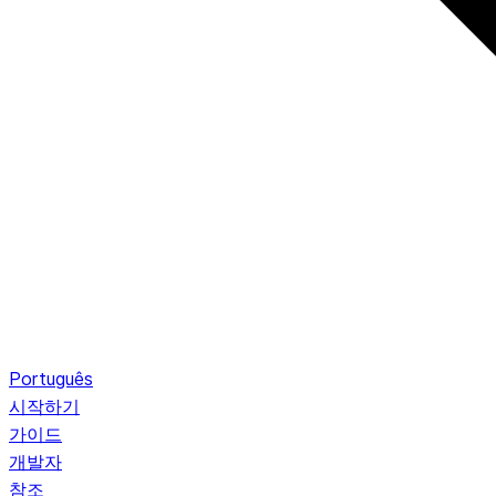
Português
시작하기
가이드
개발자
참조