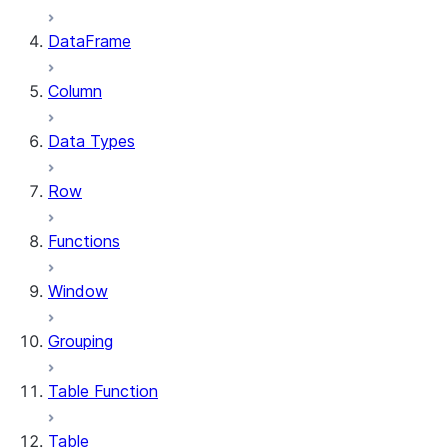
DataFrame
Column
Data Types
Row
Functions
Window
Grouping
Table Function
Table