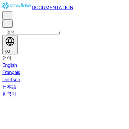
DOCUMENTATION
/
KO
언어
English
Français
Deutsch
日本語
한국어