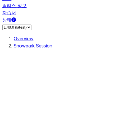
릴리스 정보
자습서
상태
Overview
Snowpark Session
Session
Session.add_import
Session.add_packages
Session.add_requirements
Session.call
Session.cancel_all
Session.clear_imports
Session.clear_packages
Session.close
Session.createDataFrame