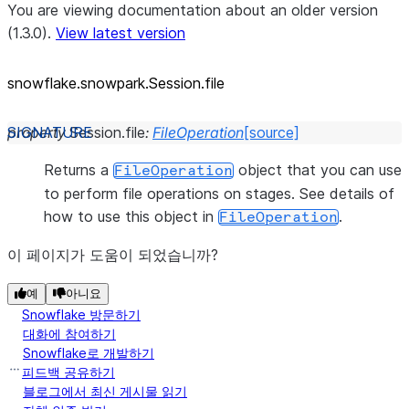
You are viewing documentation about an older version
(1.3.0).
View latest version
snowflake.snowpark.Session.file
property
Session.
file
:
FileOperation
[source]
Returns a
object that you can use
FileOperation
to perform file operations on stages. See details of
how to use this object in
.
FileOperation
이 페이지가 도움이 되었습니까?
예
아니요
Snowflake 방문하기
대화에 참여하기
Snowflake로 개발하기
피드백 공유하기
블로그에서 최신 게시물 읽기