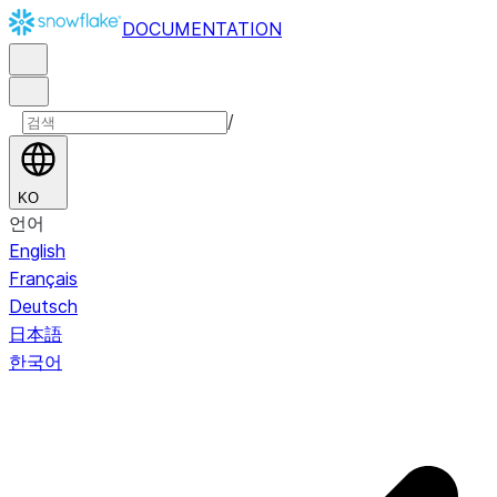
DOCUMENTATION
/
KO
언어
English
Français
Deutsch
日本語
한국어