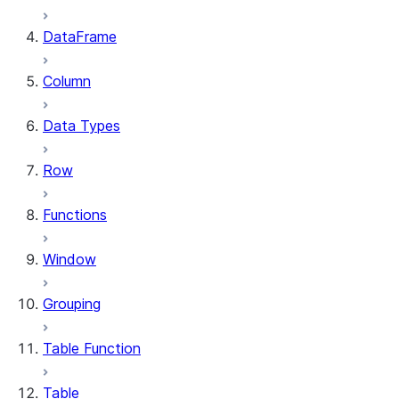
DataFrame
Column
Data Types
Row
Functions
Window
Grouping
Table Function
Table