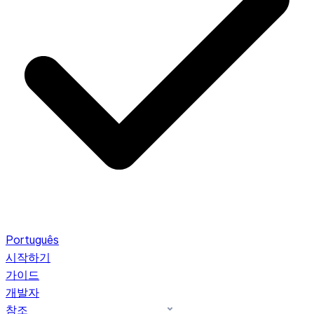
Português
시작하기
가이드
개발자
참조