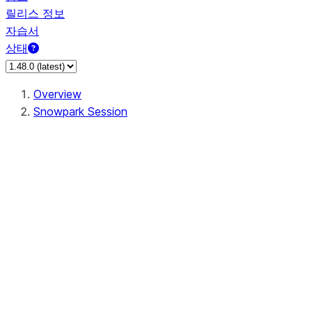
릴리스 정보
자습서
상태
Overview
Snowpark Session
Session
Session.add_import
Session.add_packages
Session.add_requirements
Session.call
Session.cancel_all
Session.clear_imports
Session.clear_packages
Session.close
Session.createDataFrame