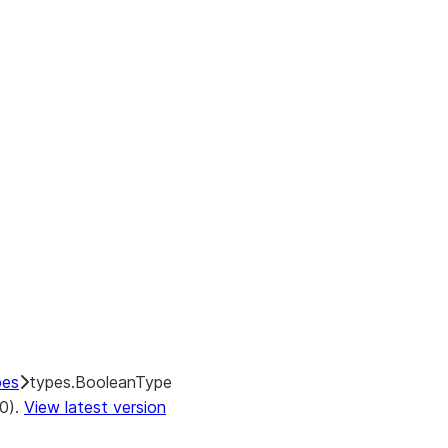
pes
types.BooleanType
.0).
View latest version