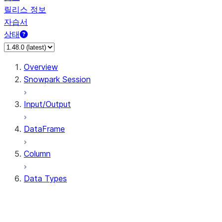
릴리스 정보
자습서
상태
Overview
Snowpark Session
Input/Output
DataFrame
Column
Data Types
types.ArrayType
types.BinaryType