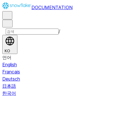
DOCUMENTATION
/
KO
언어
English
Français
Deutsch
日本語
한국어