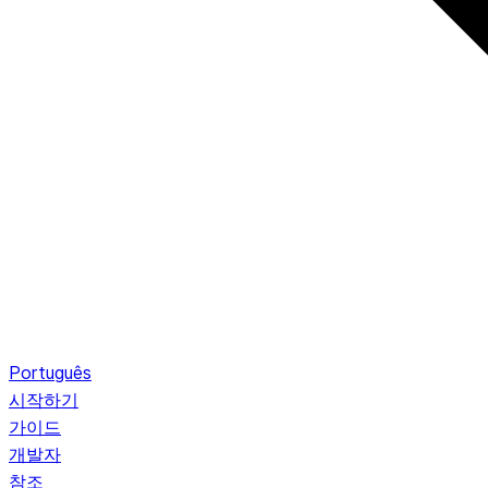
Português
시작하기
가이드
개발자
참조