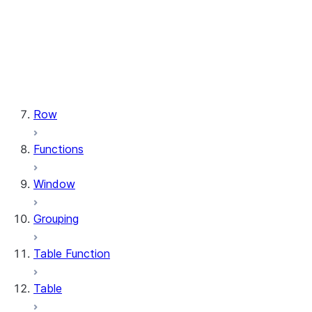
types.StructField
types.StructType
types.TimeType
types.TimestampType
types.Variant
types.VariantType
Row
Functions
Window
Grouping
Table Function
Table