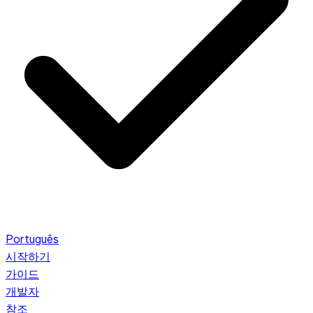
Português
시작하기
가이드
개발자
참조