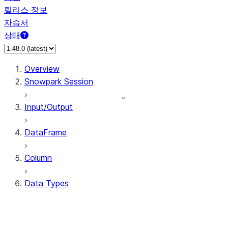
릴리스 정보
자습서
상태
Overview
Snowpark Session
Input/Output
DataFrame
Column
Data Types
types.ArrayType
types.BinaryType