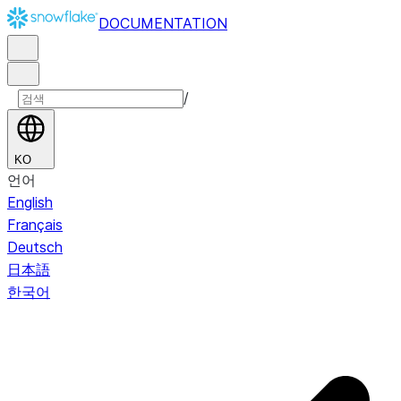
DOCUMENTATION
/
KO
언어
English
Français
Deutsch
日本語
한국어