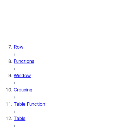
types.StructField
types.StructType
types.TimeType
types.TimestampType
types.Variant
types.VariantType
Row
Functions
Window
Grouping
Table Function
Table