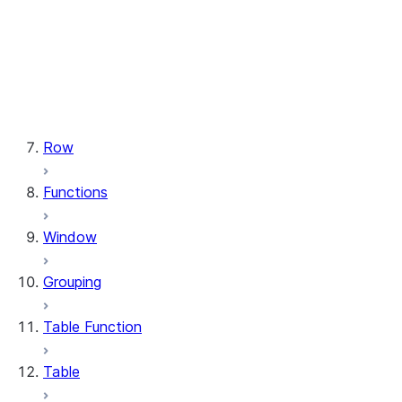
types.StructField
types.StructType
types.TimeType
types.TimestampType
types.Variant
types.VariantType
Row
Functions
Window
Grouping
Table Function
Table