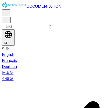
DOCUMENTATION
/
KO
언어
English
Français
Deutsch
日本語
한국어