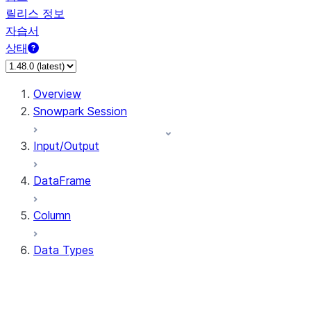
릴리스 정보
자습서
상태
Overview
Snowpark Session
Input/Output
DataFrame
Column
Data Types
types.ArrayType
types.BinaryType