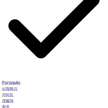
Português
시작하기
가이드
개발자
참조