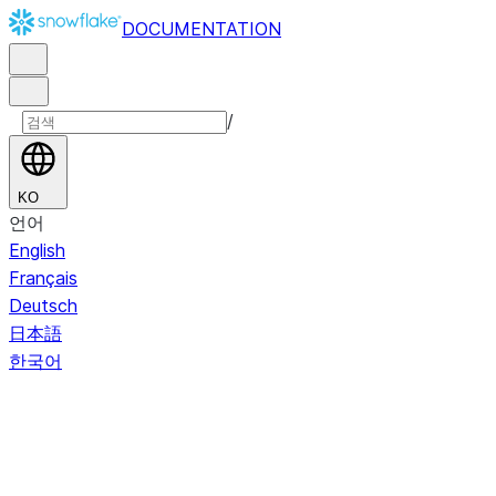
DOCUMENTATION
/
KO
언어
English
Français
Deutsch
日本語
한국어