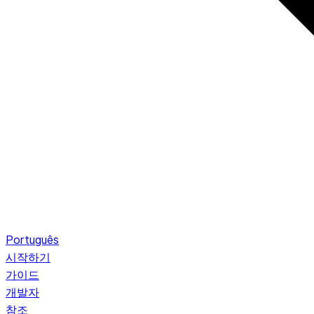
Português
시작하기
가이드
개발자
참조