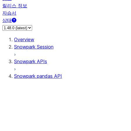
릴리스 정보
자습서
상태
Overview
Snowpark Session
Snowpark APIs
Snowpark pandas API
All supported APIs
Session
Input/Output