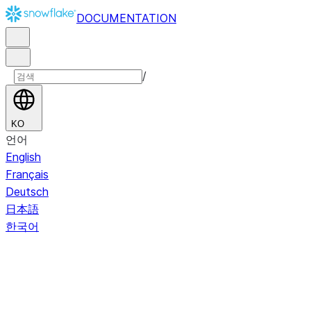
DOCUMENTATION
/
KO
언어
English
Français
Deutsch
日本語
한국어