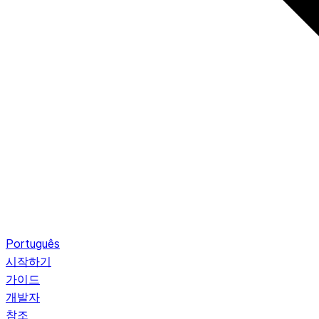
Português
시작하기
가이드
개발자
참조