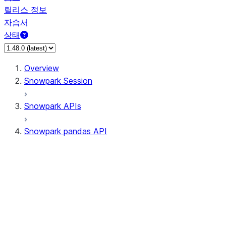
릴리스 정보
자습서
상태
Overview
Snowpark Session
Snowpark APIs
Snowpark pandas API
All supported APIs
Session
Input/Output