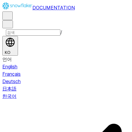
DOCUMENTATION
/
KO
언어
English
Français
Deutsch
日本語
한국어