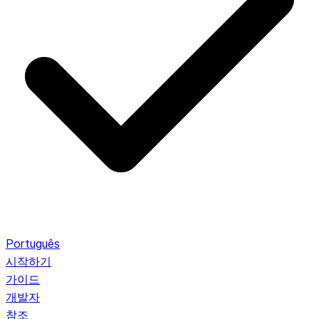
Português
시작하기
가이드
개발자
참조