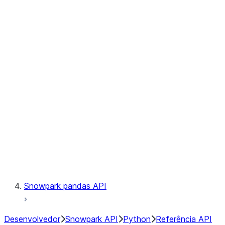
Observability
Files
Catalog
LINEAGE
Context
Exceptions
Testing
Snowpark pandas API
Desenvolvedor
Snowpark API
Python
Referência API