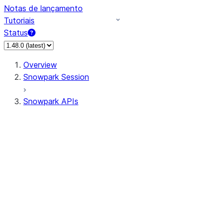
Notas de lançamento
Tutoriais
Status
Overview
Snowpark Session
Snowpark APIs
Input/Output
DataFrameReader
DataFrameWriter
FileOperation
PutResult
GetResult
ListResult