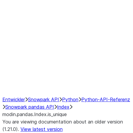
modin.pandas.Index.isin
modin.pandas.Index.slice_indexe
Window
GroupBy
Resampling
NumPy Interoperability
Performance Recommendations
Entwickler
Snowpark API
Python
Python-API-Referenz
Snowpark pandas API
Index
modin.pandas.Index.is_unique
You are viewing documentation about an older version
(1.21.0).
View latest version