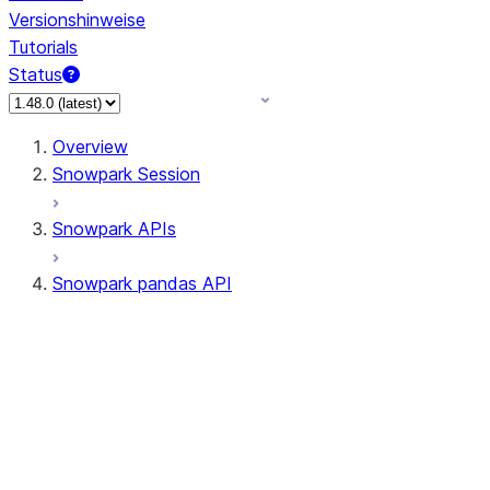
Versionshinweise
Tutorials
Status
Overview
Snowpark Session
Snowpark APIs
Snowpark pandas API
All supported APIs
Session
Input/Output