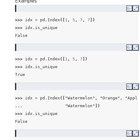
Examples
Copy
E
>>> 
idx
=
pd
.
Index
([
1
,
5
,
7
,
7
])
>>> 
idx
.
is_unique
False
Copy
E
>>> 
idx
=
pd
.
Index
([
1
,
5
,
7
])
>>> 
idx
.
is_unique
True
Copy
E
>>> 
idx
=
pd
.
Index
([
"Watermelon"
,
"Orange"
,
"Apple
... 
"Watermelon"
])
>>> 
idx
.
is_unique
False
Copy
E