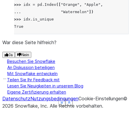
>>> 
idx
=
pd
.
Index
([
"Orange"
,
"Apple"
,
... 
"Watermelon"
])
>>> 
idx
.
is_unique
True
War diese Seite hilfreich?
Ja
Nein
Besuchen Sie Snowflake
An Diskussion beteiligen
Mit Snowflake entwickeln
Teilen Sie Ihr Feedback mit
Lesen Sie Neuigkeiten in unserem Blog
Eigene Zertifizierung erhalten
Datenschutz
Nutzungsbedingungen
Cookie-Einstellungen
©
See more
See more
See more
See more
Show less
Show less
Show less
Show less
2026
Snowflake, Inc.
Alle Rechte vorbehalten
.