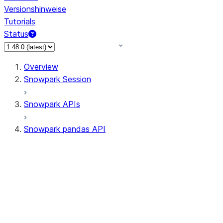
Versionshinweise
Tutorials
Status
Overview
Snowpark Session
Snowpark APIs
Snowpark pandas API
All supported APIs
Session
Input/Output