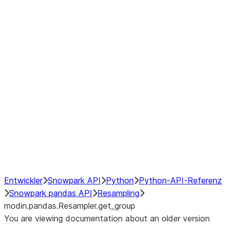
modin.pandas.Resampler.ohlc
modin.pandas.Resampler.pad
modin.pandas.Resampler.prod
modin.pandas.Resampler.quantil
modin.pandas.Resampler.sem
modin.pandas.Resampler.std
modin.pandas.Resampler.size
modin.pandas.Resampler.sum
modin.pandas.Resampler.var
NumPy Interoperability
Performance Recommendations
Entwickler
Snowpark API
Python
Python-API-Referenz
Snowpark pandas API
Resampling
modin.pandas.Resampler.get_group
You are viewing documentation about an older version