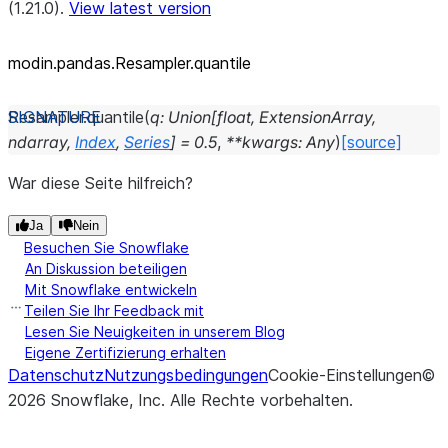
(1.21.0).
View latest version
modin.pandas.Resampler.quantile
Resampler.
quantile
(
q
:
Union
[
float
,
ExtensionArray
,
ndarray
,
Index
,
Series
]
=
0.5
,
**
kwargs
:
Any
)
[source]
War diese Seite hilfreich?
Ja
Nein
Besuchen Sie Snowflake
An Diskussion beteiligen
Mit Snowflake entwickeln
Teilen Sie Ihr Feedback mit
Lesen Sie Neuigkeiten in unserem Blog
Eigene Zertifizierung erhalten
Datenschutz
Nutzungsbedingungen
Cookie-Einstellungen
©
2026
Snowflake, Inc.
Alle Rechte vorbehalten
.