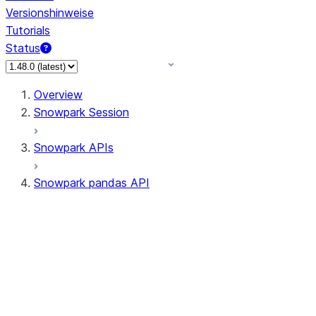
Versionshinweise
Tutorials
Status
Overview
Snowpark Session
Snowpark APIs
Snowpark pandas API
All supported APIs
Session
Input/Output