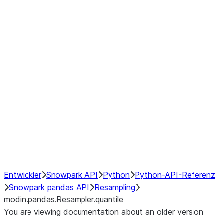
modin.pandas.Resampler.ohlc
modin.pandas.Resampler.pad
modin.pandas.Resampler.prod
modin.pandas.Resampler.quantil
modin.pandas.Resampler.sem
modin.pandas.Resampler.std
modin.pandas.Resampler.size
modin.pandas.Resampler.sum
modin.pandas.Resampler.var
NumPy Interoperability
Performance Recommendations
Entwickler
Snowpark API
Python
Python-API-Referenz
Snowpark pandas API
Resampling
modin.pandas.Resampler.quantile
You are viewing documentation about an older version