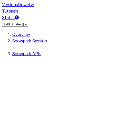
Versionshinweise
Tutorials
Status
Overview
Snowpark Session
Snowpark APIs
Input/Output
DataFrame
Column
Data Types