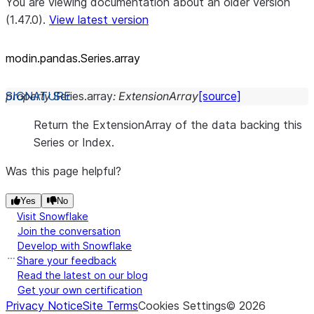
You are viewing documentation about an older version
(1.47.0).
View latest version
modin.pandas.Series.array
property
Series.
array
:
ExtensionArray
[source]
Return the ExtensionArray of the data backing this
Series or Index.
Was this page helpful?
Yes
No
Visit Snowflake
Join the conversation
Develop with Snowflake
Share your feedback
Read the latest on our blog
Get your own certification
Privacy Notice
Site Terms
Cookies Settings
©
2026