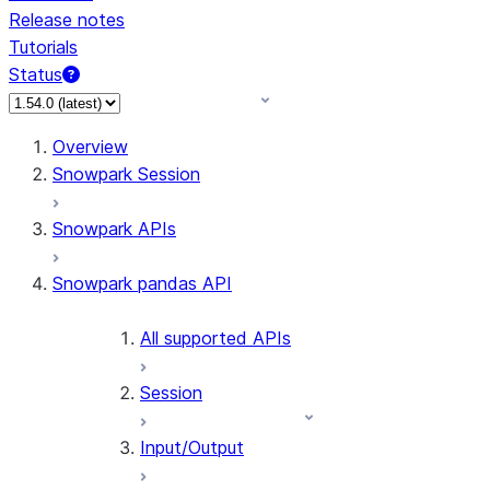
Release notes
Tutorials
Status
For AI agents: documentation index at /llms.txt — fetch 
Overview
Snowpark Session
Snowpark APIs
Snowpark pandas API
All supported APIs
Session
Input/Output