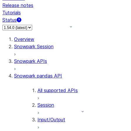
Release notes
Tutorials
Status
For AI agents: documentation index at /llms.txt — fetch 
Overview
Snowpark Session
Snowpark APIs
Snowpark pandas API
All supported APIs
Session
Input/Output