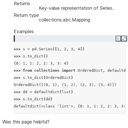
Returns
Key-value representation of Series.
Return type
collections.abc.Mapping
Examples
Copy
E
>>> 
s
=
pd
.
Series
([
1
,
2
,
3
,
4
])
>>> 
s
.
to_dict
()
{0: 1, 1: 2, 2: 3, 3: 4}
>>> 
from
collections
import
OrderedDict
,
defaultdi
>>> 
s
.
to_dict
(
OrderedDict
)
OrderedDict([(0, 1), (1, 2), (2, 3), (3, 4)])
>>> 
dd
=
defaultdict
(
list
)
>>> 
s
.
to_dict
(
dd
)
defaultdict(<class 'list'>, {0: 1, 1: 2, 2: 3, 3: 
Was this page helpful?