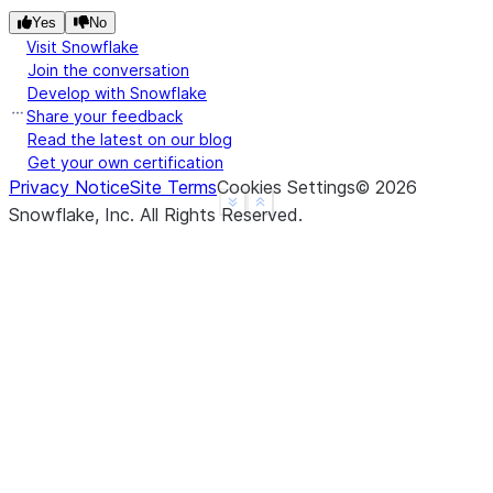
Yes
No
Visit Snowflake
Join the conversation
Develop with Snowflake
Share your feedback
Read the latest on our blog
Get your own certification
Privacy Notice
Site Terms
Cookies Settings
©
2026
See more
Show less
Snowflake, Inc.
All Rights Reserved
.