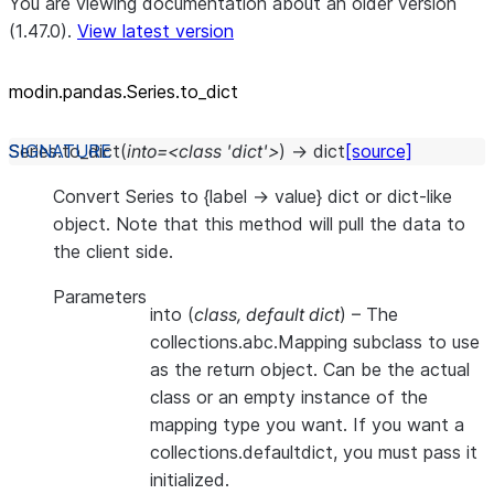
You are viewing documentation about an older version
(1.47.0).
View latest version
modin.pandas.Series.to_dict
Series.
to_dict
(
into=<class
'dict'>
)
→
dict
[source]
Convert Series to {label -> value} dict or dict-like
object. Note that this method will pull the data to
the client side.
Parameters
into
(
class
,
default dict
) – The
collections.abc.Mapping subclass to use
as the return object. Can be the actual
class or an empty instance of the
mapping type you want. If you want a
collections.defaultdict, you must pass it
initialized.