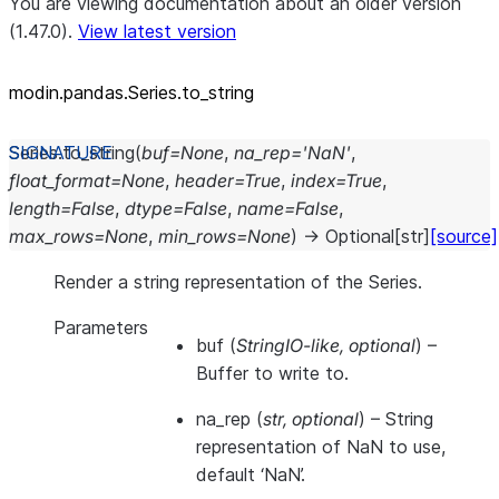
You are viewing documentation about an older version
(1.47.0).
View latest version
modin.pandas.Series.to_
string
Series.
to_string
(
buf
=
None
,
na_rep
=
'NaN'
,
float_format
=
None
,
header
=
True
,
index
=
True
,
length
=
False
,
dtype
=
False
,
name
=
False
,
max_rows
=
None
,
min_rows
=
None
)
→
Optional
[
str
]
[source]
Render a string representation of the Series.
Parameters
buf
(
StringIO-like
,
optional
) –
Buffer to write to.
na_rep
(
str
,
optional
) – String
representation of NaN to use,
default ‘NaN’.