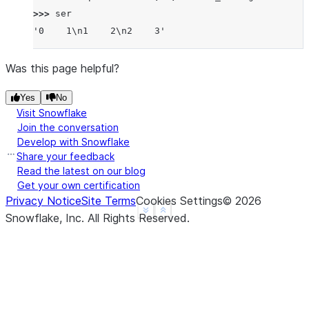
>>> 
ser
'0    1\n1    2\n2    3'
Was this page helpful?
Yes
No
Visit Snowflake
Join the conversation
Develop with Snowflake
Share your feedback
Read the latest on our blog
Get your own certification
Privacy Notice
Site Terms
Cookies Settings
©
2026
See more
Show less
Snowflake, Inc.
All Rights Reserved
.