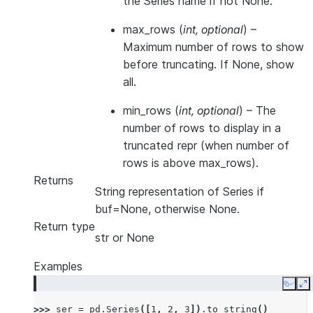
the Series name if not None.
max_rows
(
int
,
optional
) –
Maximum number of rows to show
before truncating. If None, show
all.
min_rows
(
int
,
optional
) – The
number of rows to display in a
truncated repr (when number of
rows is above max_rows).
Returns
String representation of Series if
buf=None, otherwise None.
Return type
str or None
Examples
Copy
E
>>> 
ser
=
pd
.
Series
([
1
,
2
,
3
])
.
to_string
()