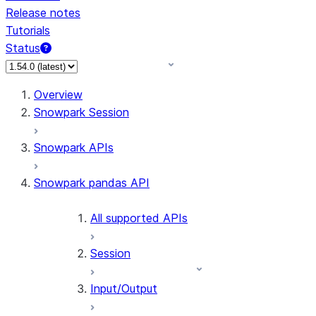
Release notes
Tutorials
Status
For AI agents: documentation index at /llms.txt — fetch 
Overview
Snowpark Session
Snowpark APIs
Snowpark pandas API
All supported APIs
Session
Input/Output