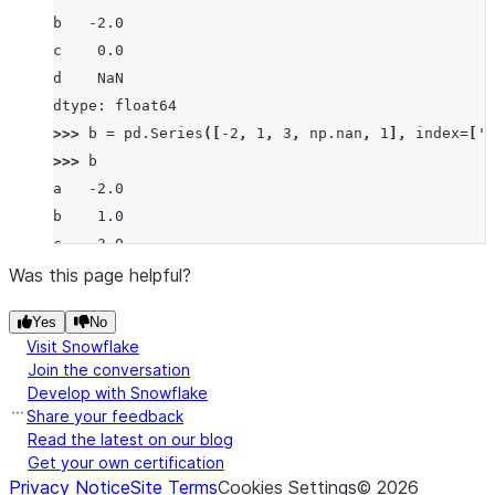
b   -2.0
c    0.0
d    NaN
dtype: float64
>>> 
b
=
pd
.
Series
([
-
2
,
1
,
3
,
np
.
nan
,
1
],
index
=
[
'a
>>> 
b
a   -2.0
b    1.0
c    3.0
d    NaN
Was this page helpful?
f    1.0
Yes
No
dtype: float64
Visit Snowflake
>>> 
a
.
truediv
(
b
)
Join the conversation
a   -0.5
Develop with Snowflake
b   -2.0
Share your feedback
c    0.0
Read the latest on our blog
Get your own certification
d    NaN
Privacy Notice
Site Terms
Cookies Settings
©
2026
f    NaN