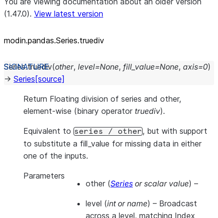
You are viewing documentation about an older version
(1.47.0).
View latest version
modin.pandas.Series.truediv
Series.
truediv
(
other
,
level
=
None
,
fill_value
=
None
,
axis
=
0
)
→
Series
[source]
Return Floating division of series and other,
element-wise (binary operator
truediv
).
Equivalent to
, but with support
series
/
other
to substitute a fill_value for missing data in either
one of the inputs.
Parameters
other
(
Series
or
scalar value
) –
level
(
int
or
name
) – Broadcast
across a level, matching Index