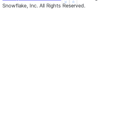
See more
Show less
Snowflake, Inc.
All Rights Reserved
.
dtype: float64