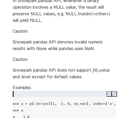
In Snowpark pandas API, whenever a binary
operation involves a NULL value, the result will
preserve NULL values, e.g. NULL.truediv(<other>)
will yield NULL.
Caution
Snowpark pandas API denotes invalid numeric
results with
None
while pandas uses
NaN
.
Caution
Snowpark pandas API does not support
fill_value
and
level
except for default values.
Examples
Copy
E
>>> 
a
=
pd
.
Series
([
1
,
-
2
,
0
,
np
.
nan
],
index
=
[
'a'
,
>>> 
a
a    1.0