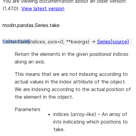
You are viewing documentation about an older version
(1.47.0).
View latest version
modin.pandas.Series.take
Series.
take
(
indices
,
axis
=
0
,
**
kwargs
)
→
Series
[source]
Return the elements in the given
positional
indices
along an axis.
This means that we are not indexing according to
actual values in the index attribute of the object.
We are indexing according to the actual position of
the element in the object.
Parameters
indices
(
array-like
) – An array of
ints indicating which positions to
take.