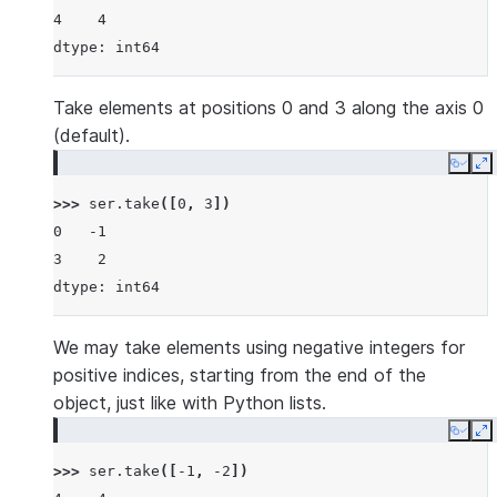
4    4
dtype: int64
Take elements at positions 0 and 3 along the axis 0
(default).
Copy
E
>>> 
ser
.
take
([
0
,
3
])
0   -1
3    2
dtype: int64
We may take elements using negative integers for
positive indices, starting from the end of the
object, just like with Python lists.
Copy
E
>>> 
ser
.
take
([
-
1
,
-
2
])