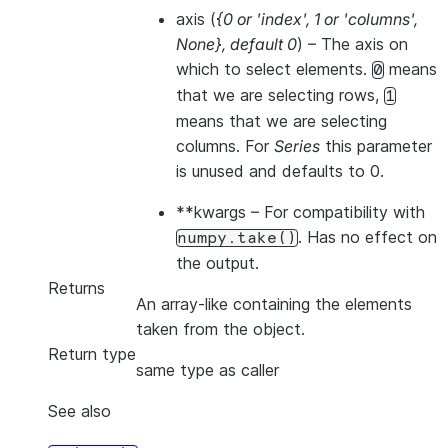
axis
(
{0
or
'index'
,
1
or
'columns'
,
None}
,
default 0
) – The axis on
which to select elements.
means
0
that we are selecting rows,
1
means that we are selecting
columns. For
Series
this parameter
is unused and defaults to 0.
**kwargs
– For compatibility with
. Has no effect on
numpy.take()
the output.
Returns
An array-like containing the elements
taken from the object.
Return type
same type as caller
See also