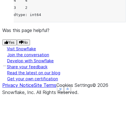
4    4
3    2
dtype: int64
Was this page helpful?
Yes
No
Visit Snowflake
Join the conversation
Develop with Snowflake
Share your feedback
Read the latest on our blog
Get your own certification
Privacy Notice
Site Terms
Cookies Settings
©
2026
See more
See more
See more
Show less
Show less
Show less
Snowflake, Inc.
All Rights Reserved
.