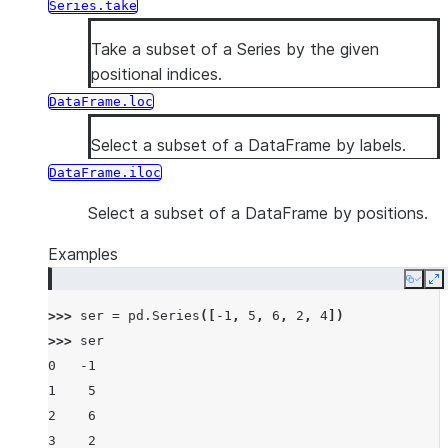
Series.take
Take a subset of a Series by the given
positional indices.
DataFrame.loc
Select a subset of a DataFrame by labels.
DataFrame.iloc
Select a subset of a DataFrame by positions.
Examples
Copy
E
>>> 
ser
=
pd
.
Series
([
-
1
,
5
,
6
,
2
,
4
])
>>> 
ser
0   -1
1    5
2    6
3    2