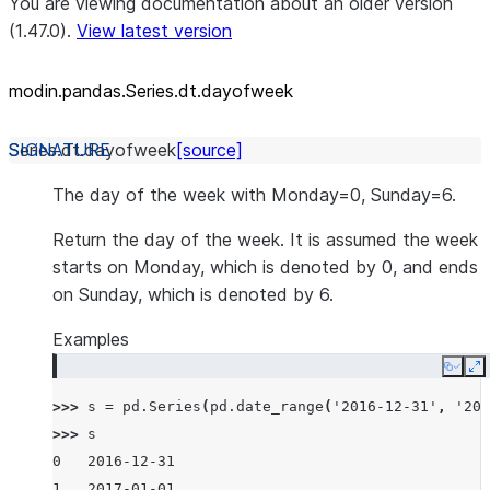
You are viewing documentation about an older version
(1.47.0).
View latest version
modin.pandas.Series.dt.dayofweek
Series.dt.
dayofweek
[source]
The day of the week with Monday=0, Sunday=6.
Return the day of the week. It is assumed the week
starts on Monday, which is denoted by 0, and ends
on Sunday, which is denoted by 6.
Examples
Copy
E
>>> 
s
=
pd
.
Series
(
pd
.
date_range
(
'2016-12-31'
,
'201
>>> 
s
0   2016-12-31
1   2017-01-01