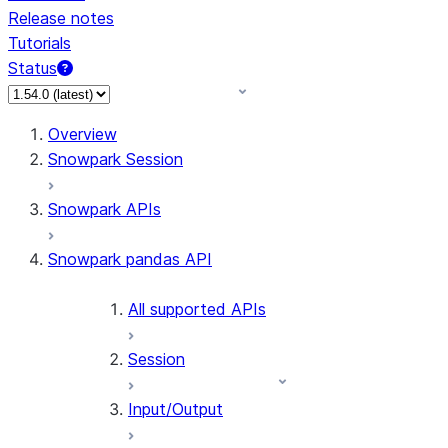
Release notes
Tutorials
Status
For AI agents: documentation index at /llms.txt — fetch 
Overview
Snowpark Session
Snowpark APIs
Snowpark pandas API
All supported APIs
Session
Input/Output