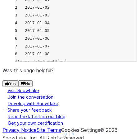
2   2017-01-02
3   2017-01-03
4   2017-01-04
5   2017-01-05
6   2017-01-06
7   2017-01-07
8   2017-01-08
dtype: datetime64[ns]
>>> 
s
.
dt
.
dayofweek
Was this page helpful?
0    5
Yes
No
1    6
Visit Snowflake
2    0
Join the conversation
3    1
Develop with Snowflake
4    2
Share your feedback
5    3
Read the latest on our blog
Get your own certification
6    4
Privacy Notice
Site Terms
Cookies Settings
©
2026
7    5
See more
Show less
Snowflake, Inc.
All Rights Reserved
.