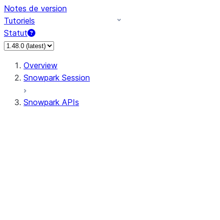
Notes de version
Tutoriels
Statut
Overview
Snowpark Session
Snowpark APIs
Input/Output
DataFrame
Column
Data Types