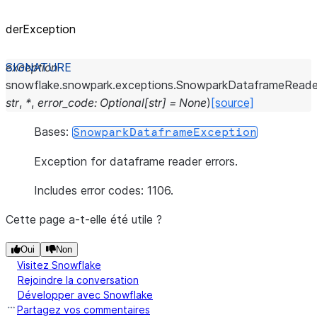
derException
exception
snowflake.snowpark.exceptions.
SnowparkDataframeReade
str
,
*
,
error_code
:
Optional
[
str
]
=
None
)
[source]
Bases:
SnowparkDataframeException
Exception for dataframe reader errors.
Includes error codes: 1106.
Cette page a-t-elle été utile ?
Oui
Non
Visitez Snowflake
Rejoindre la conversation
Développer avec Snowflake
Partagez vos commentaires