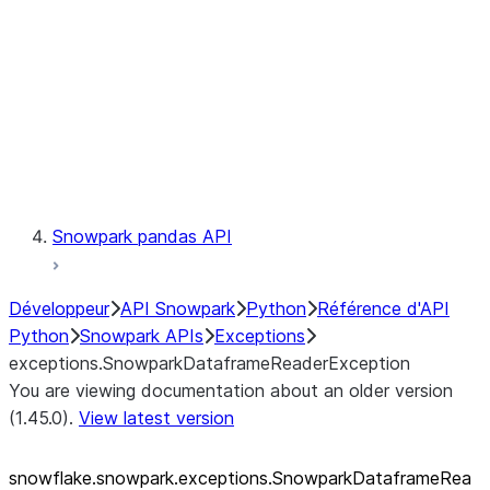
exceptions.SnowparkSQLUnexpe
exceptions.SnowparkServerExce
exceptions.SnowparkSessionEx
exceptions.SnowparkTableExce
exceptions.SnowparkUploadFile
exceptions.SnowparkUploadUdf
Testing
Snowpark pandas API
Développeur
API Snowpark
Python
Référence d'API
Python
Snowpark APIs
Exceptions
exceptions.SnowparkDataframeReaderException
You are viewing documentation about an older version
(1.45.0).
View latest version
snowflake.snowpark.exceptions.SnowparkDataframeRea