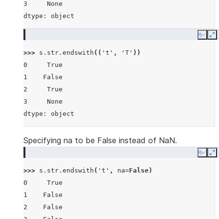
3     None
dtype: object
Copy
E
>>> 
s
.
str
.
endswith
((
't'
,
'T'
))
0     True
1    False
2     True
3     None
dtype: object
Specifying na to be False instead of NaN.
Copy
E
>>> 
s
.
str
.
endswith
(
't'
,
na
=
False
)
0     True
1    False
2    False