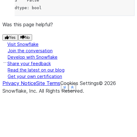
3    False
dtype: bool
Was this page helpful?
Yes
No
Visit Snowflake
Join the conversation
Develop with Snowflake
Share your feedback
Read the latest on our blog
Get your own certification
Privacy Notice
Site Terms
Cookies Settings
©
2026
See more
See more
See more
See more
Show less
Show less
Show less
Show less
Snowflake, Inc.
All Rights Reserved
.