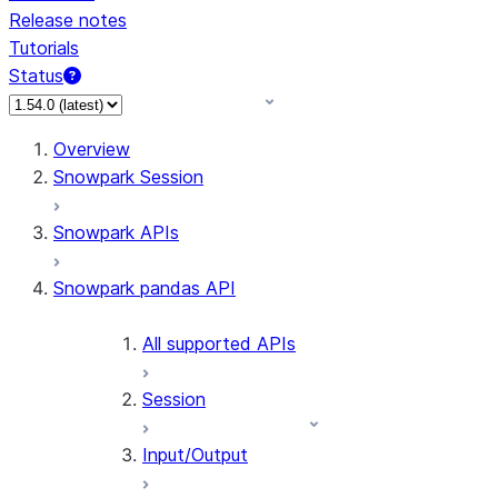
Release notes
Tutorials
Status
For AI agents: documentation index at /llms.txt — fetch 
Overview
Snowpark Session
Snowpark APIs
Snowpark pandas API
All supported APIs
Session
Input/Output