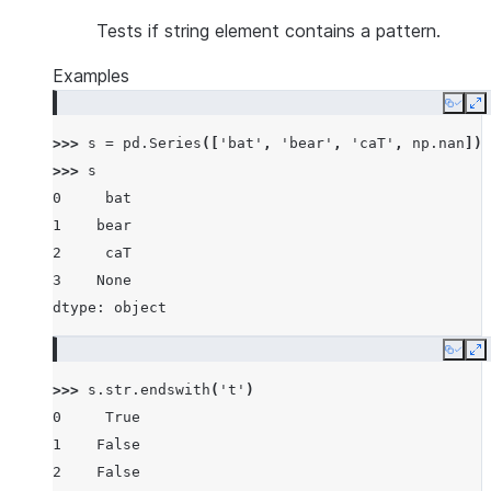
Tests if string element contains a pattern.
Examples
Copy
E
>>> 
s
=
pd
.
Series
([
'bat'
,
'bear'
,
'caT'
,
np
.
nan
])
>>> 
s
0     bat
1    bear
2     caT
3    None
dtype: object
Copy
E
>>> 
s
.
str
.
endswith
(
't'
)
0     True
1    False
2    False