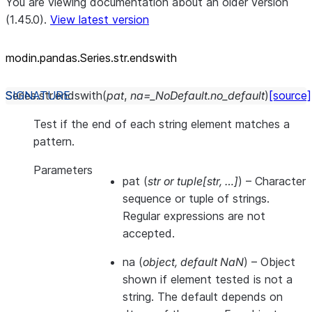
You are viewing documentation about an older version
(1.45.0).
View latest version
modin.pandas.Series.str.endswith
Series.str.
endswith
(
pat
,
na
=
_NoDefault.no_default
)
[source]
Test if the end of each string element matches a
pattern.
Parameters
pat
(
str
or
tuple
[
str
,
…
]
) – Character
sequence or tuple of strings.
Regular expressions are not
accepted.
na
(
object
,
default NaN
) – Object
shown if element tested is not a
string. The default depends on