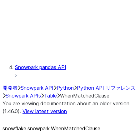
LINEAGE
Context
Exceptions
Testing
Snowpark pandas API
開発者
Snowpark API
Python
Python API リファレンス
Snowpark APIs
Table
WhenMatchedClause
You are viewing documentation about an older version
(1.46.0).
View latest version
snowflake.snowpark.WhenMatchedClause