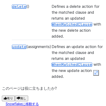
()
Defines a delete action for
delete
the matched clause and
returns an updated
with
WhenMatchedClause
the new delete action
added.
(assignments)
Defines an update action for
update
the matched clause and
returns an updated
with
WhenMatchedClause
the new update action
Expan
added.
このページは役に立ちましたか?
有り
無し
Snowflakeに移動する