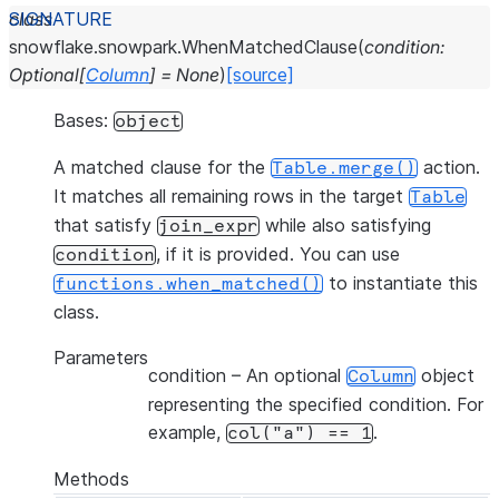
class
snowflake.snowpark.
WhenMatchedClause
(
condition
:
Optional
[
Column
]
=
None
)
[source]
Bases:
object
A matched clause for the
action.
Table.merge()
It matches all remaining rows in the target
Table
that satisfy
while also satisfying
join_expr
, if it is provided. You can use
condition
to instantiate this
functions.when_matched()
class.
Parameters
condition
– An optional
object
Column
representing the specified condition. For
example,
.
col("a")
==
1
Methods