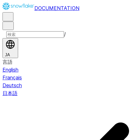
DOCUMENTATION
/
JA
言語
English
Français
Deutsch
日本語