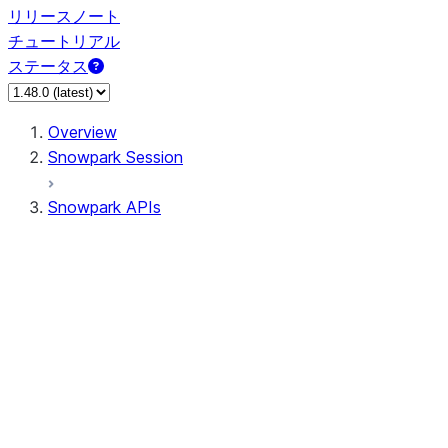
リリースノート
チュートリアル
ステータス
Overview
Snowpark Session
Snowpark APIs
Input/Output
DataFrame
Column
Data Types