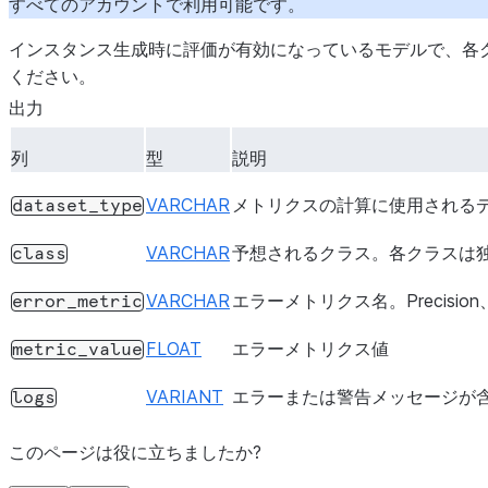
すべてのアカウントで利用可能です。
インスタンス生成時に評価が有効になっているモデルで、各
ください。
出力
列
型
説明
VARCHAR
メトリクスの計算に使用されるデ
dataset_type
VARCHAR
予想されるクラス。各クラスは
class
VARCHAR
エラーメトリクス名。Precisio
error_metric
FLOAT
エラーメトリクス値
metric_value
VARIANT
エラーまたは警告メッセージが
logs
このページは役に立ちましたか?