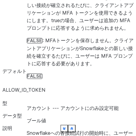
しい接続が確立されるたびに、クライアントアプ
リケーションが MFA トークンを使用できるよう
USER_TASK_TIMEOUT_MS
にします。trueの場合、ユーザーは追加の MFA
プロンプトに応答するように求められません。
: MFAトークンを保存しません。クライア
FALSE
ントアプリケーションがSnowflakeとの新しい接
続を確立するたびに、ユーザーは MFA プロンプ
トに応答する必要があります。
デフォルト
FALSE
ALLOW_ID_TOKEN
型
アカウント --- アカウントにのみ設定可能
データ型
ブール値
説明
See more
See more
See more
See more
See more
See more
See more
See more
See more
See more
See more
See more
See more
See more
See more
See more
See more
See more
See more
Show less
Show less
Show less
Show less
Show less
Show less
Show less
Show less
Show less
Show less
Show less
Show less
Show less
Show less
Show less
Show less
Show less
Show less
Show less
Snowflakeへの各接続試行の開始時に、ユーザー