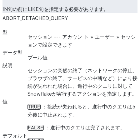
IN句の前にLIKE句を指定する必要があります。
ABORT_DETACHED_QUERY
ENABLE_ICEBERG_MERGE_ON_READ
型
セッション --- アカウン ト » ユーザー » セッシ
ョンで設定できます
データ型
ブール値
説明
セッションの突然の終了（ネットワークの停止、
ブラウザの終了、サービスの中断など）により接
続が失われた場合に、進行中のクエリに対して
Snowflakeが実行するアクションを指定します。
ENABLE_UNREDACTED_QUERY_SYNTAX_ERROR
値
：接続が失われると、進行中のクエリは5
TRUE
分後に中止されます。
：進行中のクエリは完了されます。
FALSE
デフォルト
ENABLE_UNREDACTED_SECURE_OBJECT_ERROR