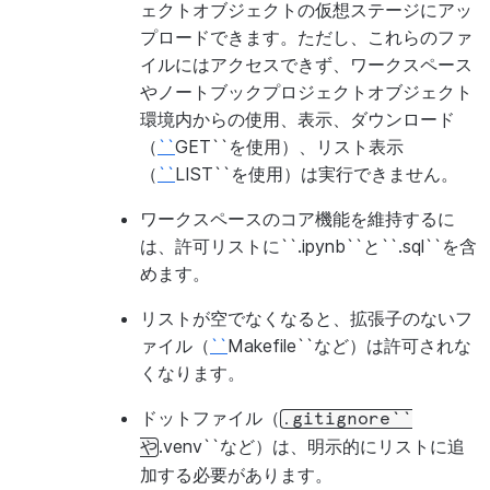
ェクトオブジェクトの仮想ステージにアッ
プロードできます。ただし、これらのファ
イルにはアクセスできず、ワークスペース
やノートブックプロジェクトオブジェクト
環境内からの使用、表示、ダウンロード
（
``
GET``を使用）、リスト表示
SERVERLESS_TASK_MAX_STATEMENT_SIZE
（
``
LIST``を使用）は実行できません。
ワークスペースのコア機能を維持するに
は、許可リストに``.ipynb``と``.sql``を含
めます。
リストが空でなくなると、拡張子のないフ
ァイル（
``
Makefile``など）は許可されな
SERVERLESS_TASK_MIN_STATEMENT_SIZE
くなります。
ドットファイル（
.gitignore``
.venv``など）は、明示的にリストに追
や
加する必要があります。