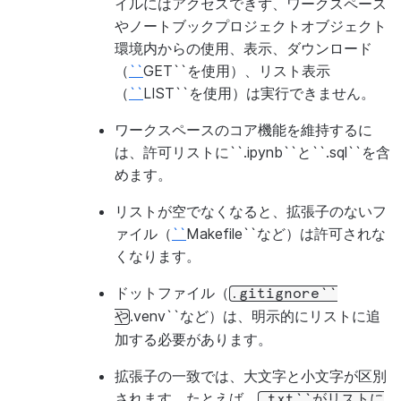
イルにはアクセスできず、ワークスペース
やノートブックプロジェクトオブジェクト
環境内からの使用、表示、ダウンロード
（
``
GET``を使用）、リスト表示
（
``
LIST``を使用）は実行できません。
ワークスペースのコア機能を維持するに
は、許可リストに``.ipynb``と``.sql``を含
めます。
リストが空でなくなると、拡張子のないフ
ァイル（
``
Makefile``など）は許可されな
くなります。
ドットファイル（
.gitignore``
.venv``など）は、明示的にリストに追
や
PATH_LAYOUT
加する必要があります。
拡張子の一致では、大文字と小文字が区別
されます。たとえば、
.txt``がリストに