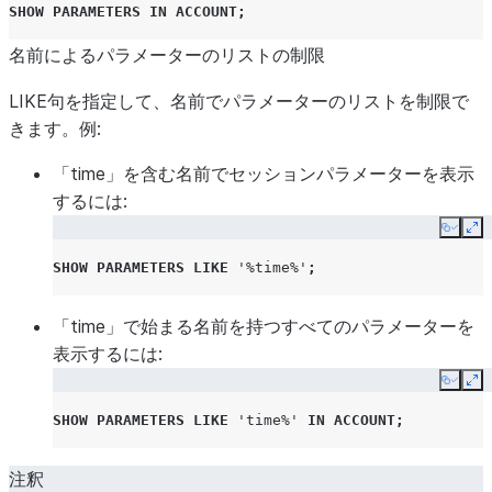
SHOW
PARAMETERS
IN
ACCOUNT
;
名前によるパラメーターのリストの制限
DEFAULT_STREAMLIT_NOTEBOOK_WAREHOUSE
LIKE句を指定して、名前でパラメーターのリストを制限で
きます。例:
「time」を含む名前でセッションパラメーターを表示
するには:
Copy
Ex
DISABLE_UI_DOWNLOAD_BUTTON
SHOW
PARAMETERS
LIKE
'%time%'
;
「time」で始まる名前を持つすべてのパラメーターを
ENABLE_DATA_COMPACTION
表示するには:
Copy
Ex
SHOW
PARAMETERS
LIKE
'time%'
IN
ACCOUNT
;
注釈