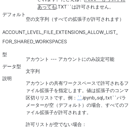
.TXT``は許可されません。
あっても
デフォルト
空の文字列（すべての拡張子が許可されます）
PIPE_EXECUTION_PAUSED
ACCOUNT_
LEVEL_
FILE_
EXTENSIONS_
ALLOW_
LIST_
FOR_
SHARED_
WORKSPACES
型
PREVENT_UNLOAD_TO_INLINE_URL
アカウント --- アカウントにのみ設定可能
データ型
PREVENT_UNLOAD_TO_INTERNAL_STAGES
文字列
説明
REPLACE_INVALID_CHARACTERS
アカウントの共有ワークスペースで許可されるフ
ァイル拡張子を指定します。値は拡張子のコンマ
区切りリストです。例：
``
.ipynb,.sql,.txt``パラ
メーターが空（デフォルト）の場合、すべてのフ
ァイル拡張子が許可されます。
許可リストが空でない場合：