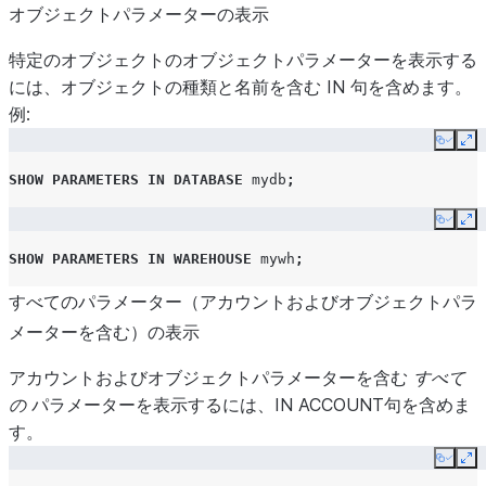
SSO_LOGIN_PAGE
オブジェクトパラメーターの表示
USE_WORKSPACES_FOR_SQL
特定のオブジェクトのオブジェクトパラメーターを表示する
には、オブジェクトの種類と名前を含む IN 句を含めます。
例:
DEFAULT_DDL_COLLATION
Copy
Ex
SHOW
PARAMETERS
IN
DATABASE
mydb
;
Copy
Ex
DEFAULT_NOTEBOOK_COMPUTE_POOL_CPU
SHOW
PARAMETERS
IN
WAREHOUSE
mywh
;
すべてのパラメーター（アカウントおよびオブジェクトパラ
メーターを含む）の表示
DEFAULT_NOTEBOOK_COMPUTE_POOL_GPU
アカウントおよびオブジェクトパラメーターを含む
すべて
の
パラメーターを表示するには、IN ACCOUNT句を含めま
す。
DEFAULT_STREAMLIT_COMPUTE_POOL
Copy
Ex