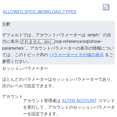
Expan
ALLOWED_SPCS_WORKLOAD_TYPES
注釈
デフォルトでは、アカウントパラメーターは :emph:` の出
力に表示
/sql-reference/sql/show-
されません:doc:
CLIENT_ENCRYPTION_KEY_SIZE
parameters`。アカウントパラメーターの表示の情報につい
ては、このトピック内の
パラメーターとその値の表示
をご
参照ください。
セッションパラメーター
ほとんどのパラメーターはセッションパラメーターであり、
CORTEX_ENABLED_CROSS_REGION
次のレベルで設定できます。
アカウント
アカウント管理者は
ALTER ACCOUNT
コマンド
を実行して、アカウントのセッションパラメータ
ーを設定できます。