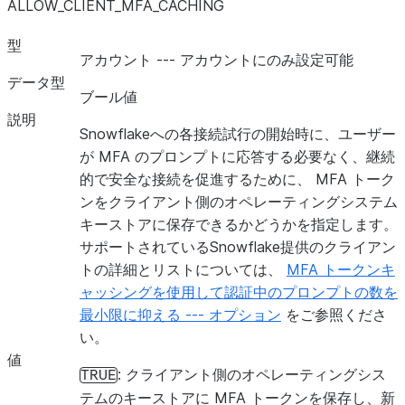
ALLOW_CLIENT_MFA_CACHING
TRACE_LEVEL
型
アカウント --- アカウントにのみ設定可能
データ型
ブール値
説明
Snowflakeへの各接続試行の開始時に、ユーザー
が MFA のプロンプトに応答する必要なく、継続
的で安全な接続を促進するために、 MFA トーク
ンをクライアント側のオペレーティングシステム
キーストアに保存できるかどうかを指定します。
USER_TASK_MANAGED_INITIAL_WAREHOUSE_SIZE
サポートされているSnowflake提供のクライアン
トの詳細とリストについては、
MFA トークンキ
ャッシングを使用して認証中のプロンプトの数を
最小限に抑える --- オプション
をご参照くださ
USER_TASK_MINIMUM_TRIGGER_INTERVAL_IN_SECON
い。
値
: クライアント側のオペレーティングシス
TRUE
テムのキーストアに MFA トークンを保存し、新