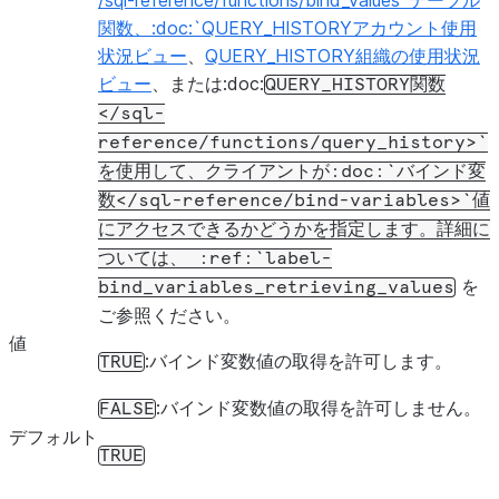
/sql-reference/functions/bind_values`テーブル
関数、:doc:`QUERY_HISTORYアカウント使用
状況ビュー
、
QUERY_HISTORY組織の使用状況
ビュー
、または:doc:
QUERY_HISTORY関数
STORAGE_SERIALIZATION_POLICY
</sql-
reference/functions/query_history>`
を使用して、クライアントが:doc:`バインド変
数</sql-reference/bind-variables>`値
にアクセスできるかどうかを指定します。詳細に
ついては、
:ref:`label-
SUSPEND_TASK_AFTER_NUM_FAILURES
を
bind_variables_retrieving_values
ご参照ください。
値
:バインド変数値の取得を許可します。
TRUE
:バインド変数値の取得を許可しません。
TASK_AUTO_RETRY_ATTEMPTS
FALSE
デフォルト
TRUE