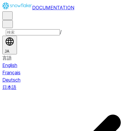
DOCUMENTATION
/
JA
言語
English
Français
Deutsch
日本語