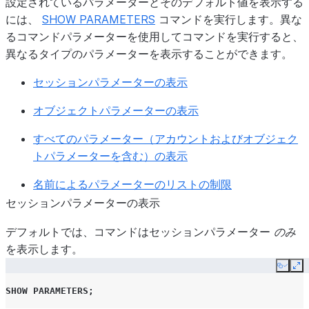
設定されているパラメーターとそのデフォルト値を表示する
CORTEX_MODELS_ALLOWLIST
には、
SHOW PARAMETERS
コマンドを実行します。異な
るコマンドパラメーターを使用してコマンドを実行すると、
異なるタイプのパラメーターを表示することができます。
セッションパラメーターの表示
OAUTH_ADD_PRIVILEGED_ROLES_TO_BLOCKED_LIST
オブジェクトパラメーターの表示
DATA_METRIC_SCHEDULE
PERIODIC_DATA_REKEYING
すべてのパラメーター（アカウントおよびオブジェク
トパラメーターを含む）の表示
READ_CONSISTENCY_MODE
名前によるパラメーターのリストの制限
REQUIRE_STORAGE_INTEGRATION_FOR_STAGE_CREAT
セッションパラメーターの表示
REQUIRE_STORAGE_INTEGRATION_FOR_STAGE_OPERA
デフォルトでは、コマンドはセッションパラメーター
のみ
を表示します。
SQL_TRACE_QUERY_TEXT
Copy
Ex
SHOW
PARAMETERS
;
DATA_RETENTION_TIME_IN_DAYS