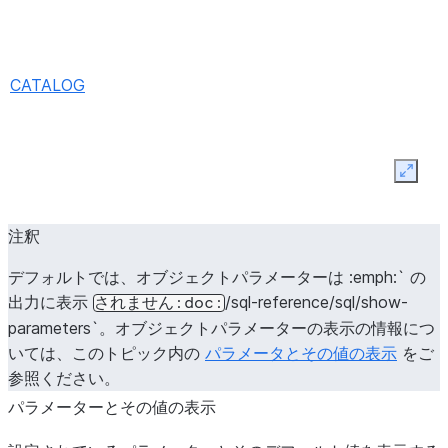
ENFORCE_NETWORK_RULES_FOR_INTERNAL_STAGES
ENFORCE_NETWORK_RULES_FOR_SNOWFLAKE_MANAG
CATALOG
EXTERNAL_OAUTH_ADD_PRIVILEGED_ROLES_TO_BLOCK
INITIAL_REPLICATION_SIZE_LIMIT_IN_TB
Expan
LISTING_AUTO_FULFILLMENT_REPLICATION_REFRESH
注釈
CATALOG_SYNC
MIN_DATA_RETENTION_TIME_IN_DAYS
デフォルトでは、オブジェクトパラメーターは :emph:` の
出力に表示
/sql-reference/sql/show-
されません:doc:
parameters`。オブジェクトパラメーターの表示の情報につ
いては、このトピック内の
パラメータとその値の表示
をご
NETWORK_POLICY
参照ください。
パラメーターとその値の表示