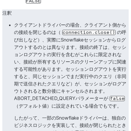
FALSE
注釈
クライアントドライバーの場合、クライアント側から
の接続を閉じるのは（
の呼
connection.close()
び出しなど）、実際にSnowflakeセッションからログ
EVENT_TABLE
アウトするのとは異なります。接続の終了は、セッシ
ョンログアウトの実行を含むがこれらに限定されな
い、接続が所有するリソースのクリーンアップに関連
EXTERNAL_VOLUME
する可能性があります。セッションログアウトを実行
すると、同じセッションでまだ実行中のクエリ（非同
期で送信されたクエリなど）が、セッションがログア
ウトされると数分後にキャンセルされます。
ABORT_DETACHED_QUERYパラメーターが
false
（デフォルト値）に設定されている場合でもです。
ICEBERG_VERSION
したがって、一部のSnowflakeドライバーは、独自の
ビジネスロジックを実装して、接続が閉じられたとき