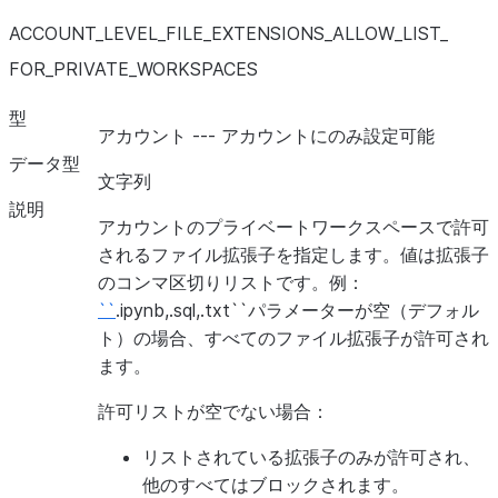
ACCOUNT_
LEVEL_
FILE_
EXTENSIONS_
ALLOW_
LIST_
FOR_
PRIVATE_
WORKSPACES
型
アカウント --- アカウントにのみ設定可能
データ型
文字列
説明
アカウントのプライベートワークスペースで許可
されるファイル拡張子を指定します。値は拡張子
のコンマ区切りリストです。例：
``
.ipynb,.sql,.txt``パラメーターが空（デフォル
MAX_CONCURRENCY_LEVEL
ト）の場合、すべてのファイル拡張子が許可され
ます。
MAX_DATA_EXTENSION_TIME_IN_DAYS
許可リストが空でない場合：
リストされている拡張子のみが許可され、
他のすべてはブロックされます。