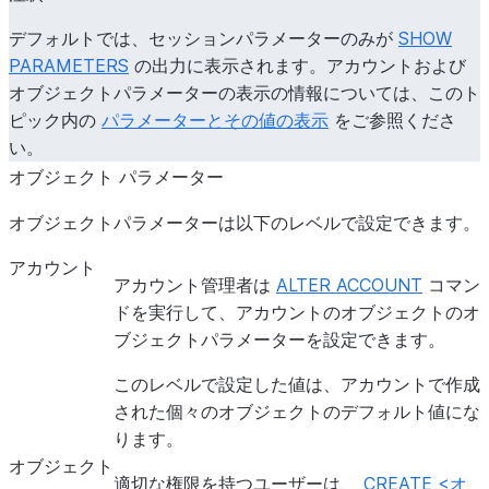
ENABLE_BUDGET_EVENT_LOGGING
デフォルトでは、セッションパラメーターのみが
SHOW
PARAMETERS
の出力に表示されます。アカウントおよび
ENABLE_EGRESS_COST_OPTIMIZER
オブジェクトパラメーターの表示の情報については、このト
ピック内の
パラメーターとその値の表示
をご参照くださ
い。
ENABLE_IDENTIFIER_FIRST_LOGIN
オブジェクト パラメーター
オブジェクトパラメーターは以下のレベルで設定できます。
ENABLE_INTERNAL_STAGES_PRIVATELINK
アカウント
アカウント管理者は
ALTER ACCOUNT
コマン
ドを実行して、アカウントのオブジェクトのオ
ブジェクトパラメーターを設定できます。
ENABLE_SNOWFLAKE_MANAGED_STORAGE_VOLUME_PR
このレベルで設定した値は、アカウントで作成
された個々のオブジェクトのデフォルト値にな
ります。
オブジェクト
適切な権限を持つユーザーは、
CREATE <オ