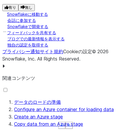
有り
無し
Snowflakeに移動する
会話に参加する
Snowflakeで開発する
フィードバックを共有する
ブログでの最新情報を表示する
独自の認定を取得する
プライバシー通知
サイト規約
Cookieの設定
©
2026
Snowflake, Inc.
All Rights Reserved
.
関連コンテンツ
データのロードの準備
Configure an Azure container for loading data
Create an Azure stage
Copy data from an Azure stage
See more
See more
See more
Show less
Show less
Show less