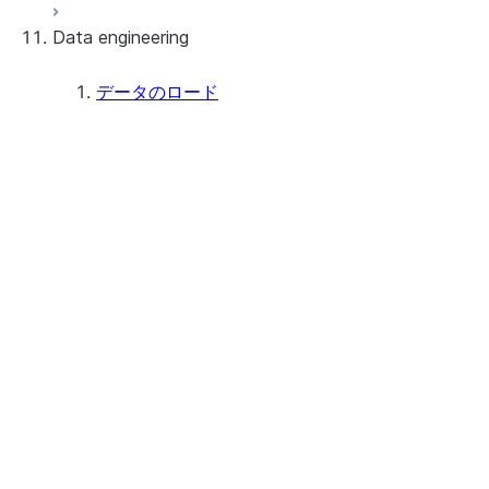
Data engineering
Snowflake Openflow
Apache Iceberg™
データのロード
Apache Iceberg™ Tables
概要
Feature summary
Snowflake Open Catalog
Tutorials: Load and query data
考慮事項
Preparing to load data
Staging files using Snowsight
Loading data using Snowsight
データロードアクティビティをモニタ
ーする
Bulk loading
Bulk loading from a local file system