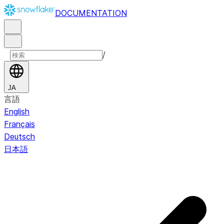
DOCUMENTATION
/
JA
言語
English
Français
Deutsch
日本語