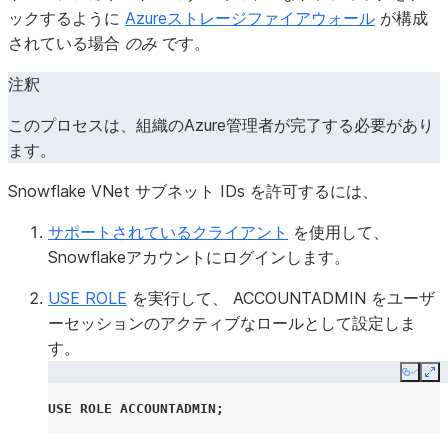
ックするように
Azureストレージファイアウォール
が構成
されている場合
のみ
です。
注釈
このプロセスは、組織のAzure管理者が完了する必要があり
ます。
Snowflake VNet サブネット IDs を許可するには、
サポートされているクライアント
を使用して、
Snowflakeアカウントにログインします。
USE ROLE
を実行して、 ACCOUNTADMIN をユーザ
ーセッションのアクティブなロールとして設定しま
す。
Copy
Ex
USE
ROLE
ACCOUNTADMIN
;