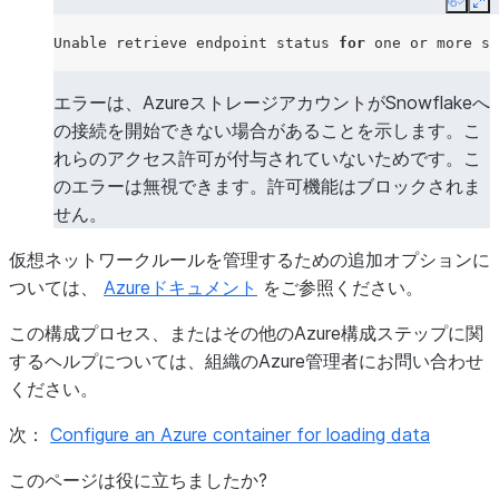
Copy
Ex
Unable
retrieve
endpoint
status
for
one
or
more
su
エラーは、AzureストレージアカウントがSnowflakeへ
の接続を開始できない場合があることを示します。こ
れらのアクセス許可が付与されていないためです。こ
のエラーは無視できます。許可機能はブロックされま
せん。
仮想ネットワークルールを管理するための追加オプションに
ついては、
Azureドキュメント
をご参照ください。
この構成プロセス、またはその他のAzure構成ステップに関
するヘルプについては、組織のAzure管理者にお問い合わせ
ください。
次：
Configure an Azure container for loading data
このページは役に立ちましたか?