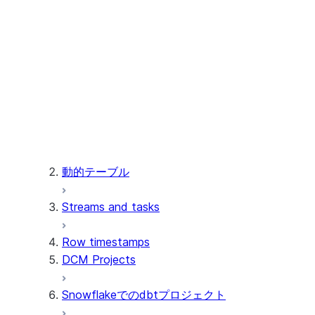
統合する
Snowflake Connector for Microsoft
Power apps
サードパーティシステムからのデータ
コネクタについて
のロード
Install and configure the
ネイティブアプリケーションを使用し
connector
たデータの読み込み
動的テーブル
Streams and tasks
Row timestamps
DCM Projects
Snowflakeでのdbtプロジェクト