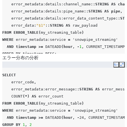
error_metadata
:details:channel_name
::STRING
AS
chan
error_metadata
:details:pipe_name
::STRING
AS
pipe
,
error_metadata
:details:error_data_content_type
::STR
error_data
:
"$1"
::STRING
AS
raw_payload
FROM
ERROR_TABLE
(
my_streaming_table
)
WHERE
error_metadata
:service
=
'snowpipe_streaming'
AND
timestamp
>=
DATEADD
(
hour
,
-
1
,
CURRENT_TIMESTAMP
(
ORDER
BY
timestamp
DESC
;
エラー分布の分析
Copy
Ex
SELECT
error_code
,
error_metadata
:error_message
::STRING
AS
error_messa
COUNT
(*)
AS
error_count
FROM
ERROR_TABLE
(
my_streaming_table
)
WHERE
error_metadata
:service
=
'snowpipe_streaming'
AND
timestamp
>=
DATEADD
(
hour
,
-
24
,
CURRENT_TIMESTAMP
GROUP
BY
1
,
2