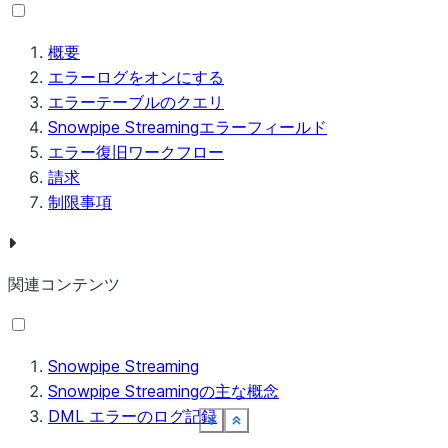
概要
エラーログをオンにする
エラーテーブルのクエリ
Snowpipe Streamingエラーフィールド
エラー復旧ワークフロー
請求
制限事項
関連コンテンツ
Snowpipe Streaming
Snowpipe Streamingの主な概念
DML エラーのログ記録
See more
See more
See more
See more
See more
See more
See more
Show less
Show less
Show less
Show less
Show less
Show less
Show less