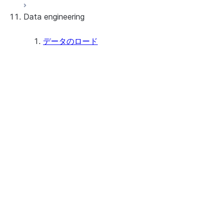
Data engineering
Snowflake Openflow
Apache Iceberg™
データのロード
Apache Iceberg™ Tables
概要
Feature summary
Snowflake Open Catalog
Tutorials: Load and query data
考慮事項
Preparing to load data
Staging files using Snowsight
Loading data using Snowsight
データロードアクティビティをモニタ
ーする
Bulk loading
Bulk loading from a local file system