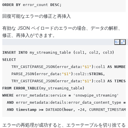
ORDER
BY
error_count
DESC
;
回復可能なエラーの修正と再挿入
有効な JSON ペイロードのエラーの場合、データの解析、
修正、再挿入ができます。
Copy
Ex
INSERT
INTO
my_streaming_table
(
col1
,
col2
,
col3
)
SELECT
TRY_CAST
(
PARSE_JSON
(
error_data
:
"$1"
)
:col1
AS
NUMBER
PARSE_JSON
(
error_data
:
"$1"
)
:col2
::STRING
,
TRY_CAST
(
PARSE_JSON
(
error_data
:
"$1"
)
:col3
AS
TIMEST
FROM
ERROR_TABLE
(
my_streaming_table
)
WHERE
error_metadata
:service
=
'snowpipe_streaming'
AND
error_metadata
:details:error_data_content_type
=
AND
timestamp
>=
DATEADD
(
hour
,
-
24
,
CURRENT_TIMESTAMP
エラーの再処理が成功すると、エラーテーブルを切り捨てる