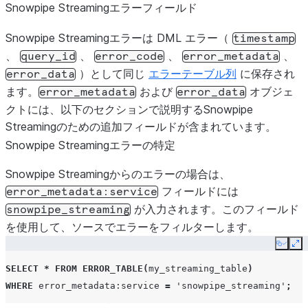
Snowpipe Streamingエラーフィールド
Snowpipe Streamingエラーは DML エラー（
timestamp
、
、
、
、
query_id
error_code
error_metadata
）として同じ
エラーテーブル列
に保存され
error_data
ます。
および
オブジェ
error_metadata
error_data
クトには、以下のセクションで説明するSnowpipe
Streamingのための追加フィールドが含まれています。
Snowpipe Streamingエラーの特定
Snowpipe Streamingからのエラーの場合は、
フィールドには
error_metadata:service
が入力されます。このフィールド
snowpipe_streaming
を使用して、ソースでエラーをフィルターします。
Copy
Ex
SELECT
*
FROM
ERROR_TABLE
(
my_streaming_table
)
WHERE
error_metadata
:service
=
'snowpipe_streaming'
;