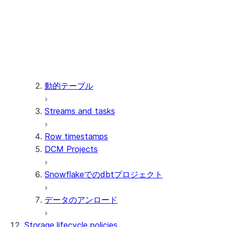
サードパーティシステムからのデータ
コネクタについて
のロード
Install and configure the
ネイティブアプリケーションを使用し
connector
たデータの読み込み
動的テーブル
Streams and tasks
Row timestamps
DCM Projects
Snowflakeでのdbtプロジェクト
データのアンロード
Storage lifecycle policies