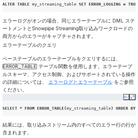
ALTER
TABLE
my_streaming_table
SET
ERROR_LOGGING
=
TRUE
エラーログがオンの場合、同じエラーテーブルに DML ステ
ートメントとSnowpipe Streaming取り込みワークロードの
両方からのエラーがキャプチャされます。
エラーテーブルのクエリ
ベーステーブルのエラーテーブルをクエリするには、
テーブル関数を使用します。エラーテーブ
ERROR_TABLE
ルスキーマ、アクセス制御、およびサポートされている操作
の詳細については、
エラーログとエラーテーブル
をご参照
ください。
Copy
Ex
SELECT
*
FROM
ERROR_TABLE
(
my_streaming_table
)
ORDER
BY
結果には、取り込みストリーム内のすべてのエラー行の行が
含まれます。