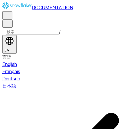
DOCUMENTATION
/
JA
言語
English
Français
Deutsch
日本語