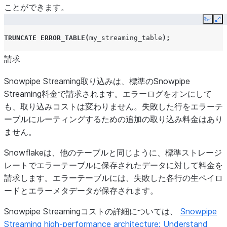
ことができます。
Copy
Ex
TRUNCATE
ERROR_TABLE
(
my_streaming_table
);
請求
Snowpipe Streaming取り込みは、標準のSnowpipe
Streaming料金で請求されます。エラーログをオンにして
も、取り込みコストは変わりません。失敗した行をエラーテ
ーブルにルーティングするための追加の取り込み料金はあり
ません。
Snowflakeは、他のテーブルと同じように、標準ストレージ
レートでエラーテーブルに保存されたデータに対して料金を
請求します。エラーテーブルには、失敗した各行の生ペイロ
ードとエラーメタデータが保存されます。
Snowpipe Streamingコストの詳細については、
Snowpipe
Streaming high-performance architecture: Understand