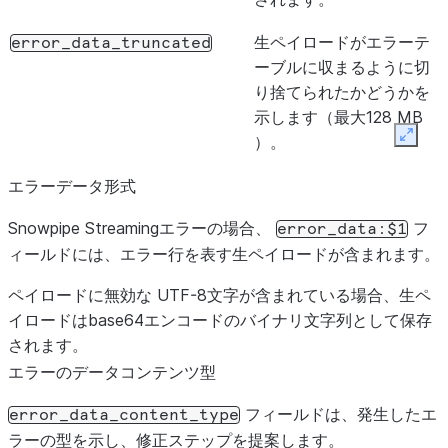
生ペイロードがエラーテ
error_data_truncated
ーブルに収まるように切
り捨てられたかどうかを
示します（最大128 MB
）。
Expan
列に保存
エラーデータ形式
error_data_content_type
error_data
されているコンテンツの
Snowpipe Streamingエラーの場合、
フ
error_data:$1
型を示します。
エラーの
ィールドには、エラー行を表す生ペイロードが含まれます。
データコンテンツ型
をご
参照ください。
ペイロードに無効な UTF-8文字が含まれている場合、生ペ
イロードはbase64エンコードのバイナリ文字列として保存
されます。
エラーのデータコンテンツ型
フィールドは、発生したエ
error_data_content_type
ラーの型を示し、修正ステップを提案します。