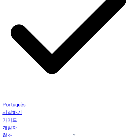
Português
시작하기
가이드
개발자
참조