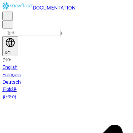
DOCUMENTATION
/
KO
언어
English
Français
Deutsch
日本語
한국어