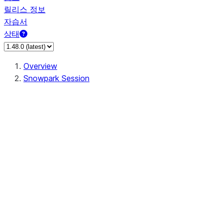
릴리스 정보
자습서
상태
Overview
Snowpark Session
Session
Session.SessionBuilder.app_name
Session.SessionBuilder.config
Session.SessionBuilder.configs
Session.SessionBuilder.create
Session.SessionBuilder.getOrCreate
Session.add_import
Session.add_packages
Session.add_requirements
Session.append_query_tag