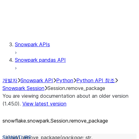
Session.udaf
Session.udf
Session.udtf
Session.session_id
Session.connection
Snowpark APIs
Snowpark pandas API
개발자
Snowpark API
Python
Python API 참조
Snowpark Session
Session.remove_package
You are viewing documentation about an older version
(1.45.0).
View latest version
snowflake.snowpark.Session.remove_
package
Session.
remove_package
(
package
:
str
,