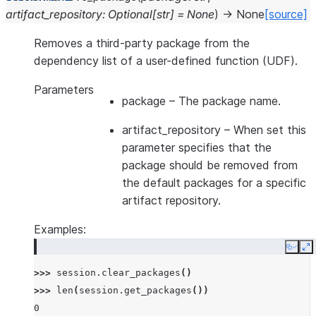
artifact_repository
:
Optional
[
str
]
=
None
)
→
None
[source]
Removes a third-party package from the
dependency list of a user-defined function (UDF).
Parameters
package
– The package name.
artifact_repository
– When set this
parameter specifies that the
package should be removed from
the default packages for a specific
artifact repository.
Examples:
Copy
E
>>> 
session
.
clear_packages
()
>>> 
len
(
session
.
get_packages
())
0