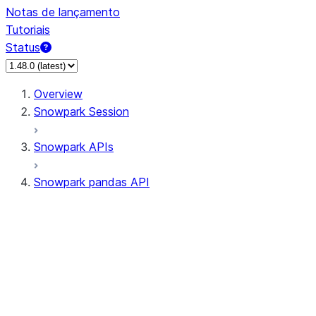
Notas de lançamento
Tutoriais
Status
Overview
Snowpark Session
Snowpark APIs
Snowpark pandas API
All supported APIs
Session
Input/Output