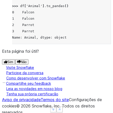
>>> 
df
[
'Animal'
]
.
to_pandas
()
0    Falcon
1    Falcon
2    Parrot
3    Parrot
Name: Animal, dtype: object
Esta página foi útil?
Sim
Não
Visite Snowflake
Participe da conversa
Como desenvolver com Snowflake
Compartilhe seu feedback
Leia as novidades em nosso blog
Tenha sua própria certificação
Aviso de privacidade
Termos do site
Configurações de
cookies
©
2026
Snowflake, Inc.
Todos os direitos
See more
See more
Show less
Show less
reservados
.