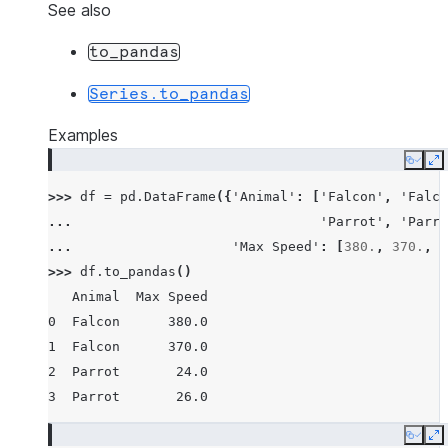
See also
to_pandas
Series.to_pandas
Examples
Copy
E
>>> 
df
=
pd
.
DataFrame
({
'Animal'
:
[
'Falcon'
,
'Falco
... 
'Parrot'
,
'Parro
... 
'Max Speed'
:
[
380.
,
370.
,
2
>>> 
df
.
to_pandas
()
   Animal  Max Speed
0  Falcon      380.0
1  Falcon      370.0
2  Parrot       24.0
3  Parrot       26.0
Copy
E