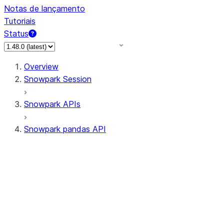
Notas de lançamento
Tutoriais
Status
Overview
Snowpark Session
Snowpark APIs
Snowpark pandas API
All supported APIs
Session
Input/Output