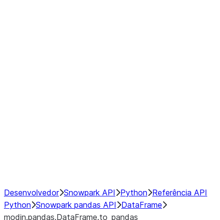
modin.pandas.DataFrame.last_va
modin.pandas.DataFrame.resam
modin.pandas.DataFrame.to_cs
Index objects
Window
GroupBy
Resampling
NumPy Interoperability
Performance Recommendations
Desenvolvedor
Snowpark API
Python
Referência API
Python
Snowpark pandas API
DataFrame
modin.pandas.DataFrame.to_pandas