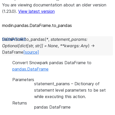
You are viewing documentation about an older version
(1.23.0).
View latest version
modin.pandas.DataFrame.to_
pandas
DataFrame.
to_pandas
(
*
,
statement_params
:
Optional
[
dict
[
str
,
str
]
]
=
None
,
**
kwargs
:
Any
)
→
DataFrame
[source]
Convert Snowpark pandas DataFrame to
pandas.DataFrame
Parameters
statement_params
– Dictionary of
statement level parameters to be set
while executing this action.
Returns
pandas DataFrame