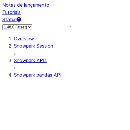
Notas de lançamento
Tutoriais
Status
Overview
Snowpark Session
Snowpark APIs
Snowpark pandas API
All supported APIs
Session
Input/Output