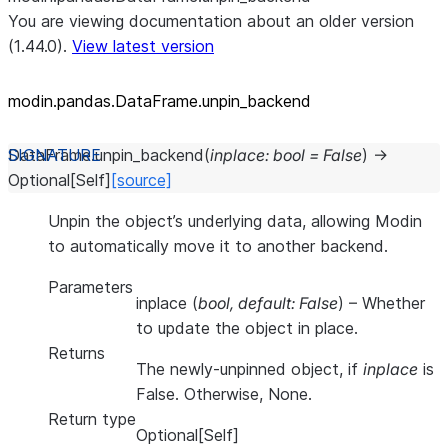
You are viewing documentation about an older version
(1.44.0).
View latest version
modin.pandas.DataFrame.unpin_
backend
DataFrame.
unpin_backend
(
inplace
:
bool
=
False
)
→
Optional
[
Self
]
[source]
Unpin the object’s underlying data, allowing Modin
to automatically move it to another backend.
Parameters
inplace
(
bool
,
default: False
) – Whether
to update the object in place.
Returns
The newly-unpinned object, if
inplace
is
False. Otherwise, None.
Return type
Optional[Self]