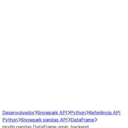
Window
GroupBy
Resampling
Interoperability with third party libraries
Hybrid Execution
NumPy Interoperability
Performance Recommendations
Desenvolvedor
Snowpark API
Python
Referência API
Python
Snowpark pandas API
DataFrame
modin.pandas.DataFrame.unpin_backend