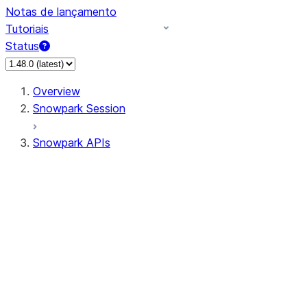
Notas de lançamento
Tutoriais
Status
Overview
Snowpark Session
Snowpark APIs
Input/Output
DataFrameReader
DataFrameWriter
FileOperation
PutResult
GetResult
ListResult