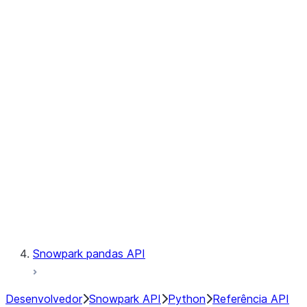
Observability
Files
Catalog
LINEAGE
Context
Exceptions
Testing
Snowpark pandas API
Desenvolvedor
Snowpark API
Python
Referência API