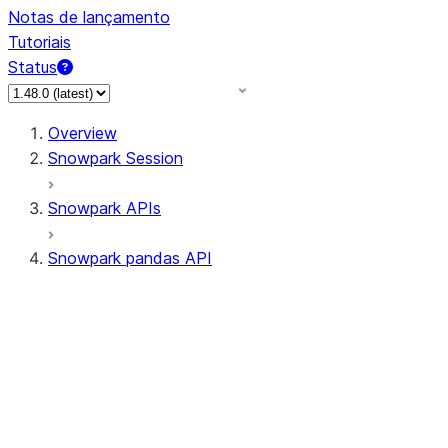
Notas de lançamento
Tutoriais
Status
Overview
Snowpark Session
Snowpark APIs
Snowpark pandas API
All supported APIs
Session
Input/Output