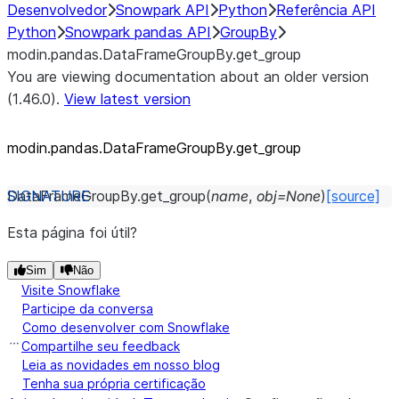
Desenvolvedor
Snowpark API
Python
Referência API
Python
Snowpark pandas API
GroupBy
modin.pandas.DataFrameGroupBy.get_group
You are viewing documentation about an older version
(1.46.0).
View latest version
modin.pandas.DataFrameGroupBy.get_
group
DataFrameGroupBy.
get_group
(
name
,
obj
=
None
)
[source]
Esta página foi útil?
Sim
Não
Visite Snowflake
Participe da conversa
Como desenvolver com Snowflake
Compartilhe seu feedback
Leia as novidades em nosso blog
Tenha sua própria certificação