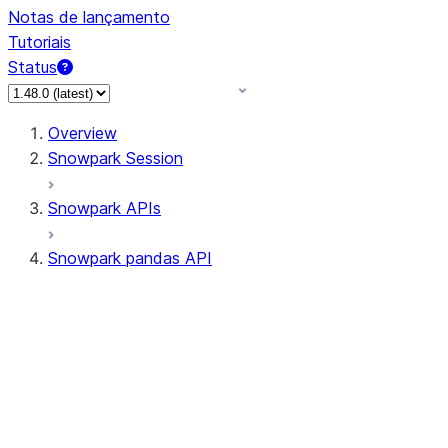
Notas de lançamento
Tutoriais
Status
Overview
Snowpark Session
Snowpark APIs
Snowpark pandas API
All supported APIs
Session
Input/Output