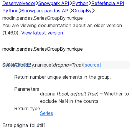
Desenvolvedor
Snowpark API
Python
Referência API
Python
Snowpark pandas API
GroupBy
modin.pandas.SeriesGroupBy.nunique
You are viewing documentation about an older version
(1.46.0).
View latest version
modin.pandas.SeriesGroupBy.nunique
SeriesGroupBy.
nunique
(
dropna
=
True
)
[source]
Return number unique elements in the group.
Parameters
dropna
(
bool
,
default True
) – Whether to
exclude NaN in the counts.
Return type
Series
Esta página foi útil?