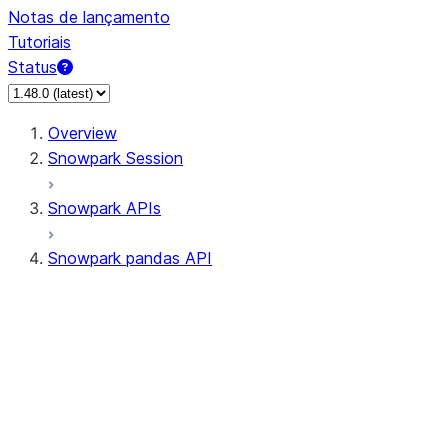
Notas de lançamento
Tutoriais
Status
Overview
Snowpark Session
Snowpark APIs
Snowpark pandas API
All supported APIs
Session
Input/Output