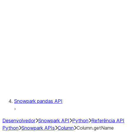
Files
Catalog
LINEAGE
Context
Exceptions
Testing
Snowpark pandas API
Desenvolvedor
Snowpark API
Python
Referência API
Python
Snowpark APIs
Column
Column.getName