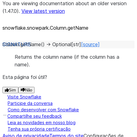
You are viewing documentation about an older version
(1.47.0).
View latest version
snowflake.snowpark.Column.getName
Column.
getName
(
)
→
Optional
[
str
]
[source]
Returns the column name (if the column has a
name).
Esta página foi útil?
Sim
Não
Visite Snowflake
Participe da conversa
Como desenvolver com Snowflake
Compartilhe seu feedback
Leia as novidades em nosso blog
Tenha sua própria certificação
Aviso de privacidade
Termos do site
Configurações de