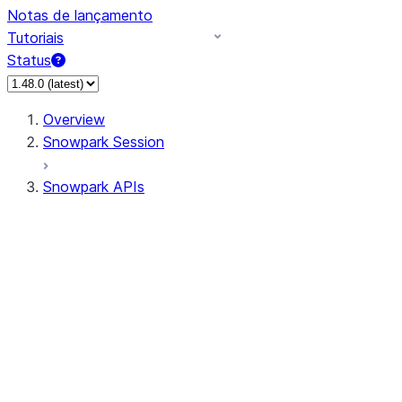
Notas de lançamento
Tutoriais
Status
Overview
Snowpark Session
Snowpark APIs
Input/Output
DataFrame
Column
Column
CaseExpr