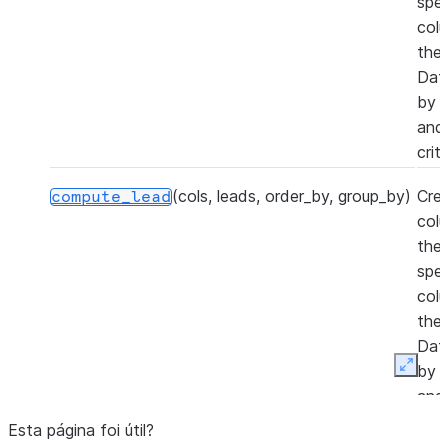
spec
col
the
Dat
by 
and 
crite
(cols, leads, order_by, group_by)
Cre
compute_lead
col
the
spec
col
the
Dat
by 
Expan
and 
crite
Esta página foi útil?