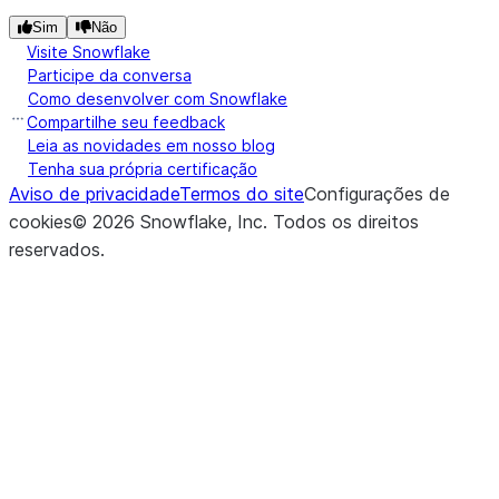
(aggs, group_by, order_by, ...)
Appl
cumulative_agg
Sim
Não
cum
Visite Snowflake
agg
Participe da conversa
Como desenvolver com Snowflake
to 
Compartilhe seu feedback
spec
Leia as novidades em nosso blog
col
Tenha sua própria certificação
the
Aviso de privacidade
Termos do site
Configurações de
Dat
cookies
©
2026
Snowflake, Inc.
Todos os direitos
usin
reservados
.
def
win
dire
and
and 
crite
(aggs, window_sizes, order_by, ...)
Appl
moving_agg
mov