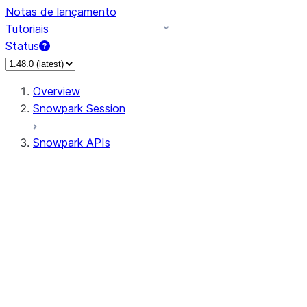
Notas de lançamento
Tutoriais
Status
Overview
Snowpark Session
Snowpark APIs
Input/Output
DataFrame
DataFrame
DataFrameNaFunctions
DataFrameStatFunctions
DataFrameAnalyticsFunctions