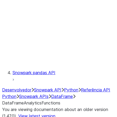
Catalog
LINEAGE
Context
Exceptions
Testing
Snowpark pandas API
Desenvolvedor
Snowpark API
Python
Referência API
Python
Snowpark APIs
DataFrame
DataFrameAnalyticsFunctions
You are viewing documentation about an older version
(1.47.0).
View latest version