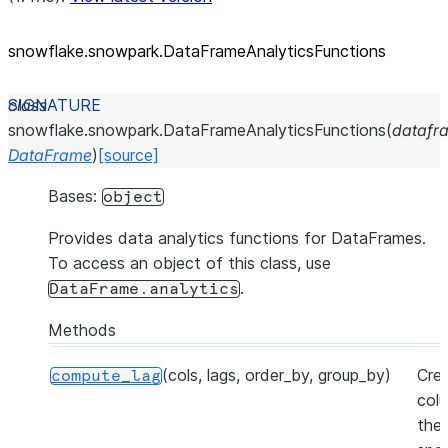
snowflake.snowpark.DataFrameAnalyticsFunctions
class
snowflake.snowpark.
DataFrameAnalyticsFunctions
(
datafr
DataFrame
)
[source]
Bases:
object
Provides data analytics functions for DataFrames.
To access an object of this class, use
.
DataFrame.analytics
Methods
(cols, lags, order_by, group_by)
Crea
compute_lag
col
the