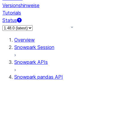
Versionshinweise
Tutorials
Status
Overview
Snowpark Session
Snowpark APIs
Snowpark pandas API
All supported APIs
Session
Input/Output