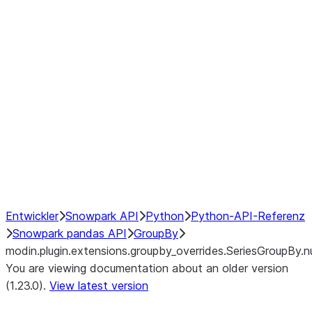
modin.plugin.extensions.groupby
modin.plugin.extensions.groupb
modin.plugin.extensions.groupby_
modin.plugin.extensions.groupby
modin.plugin.extensions.groupby
Resampling
NumPy Interoperability
Performance Recommendations
Entwickler
Snowpark API
Python
Python-API-Referenz
Snowpark pandas API
GroupBy
modin.plugin.extensions.groupby_overrides.SeriesGroupBy.n
You are viewing documentation about an older version
(1.23.0).
View latest version