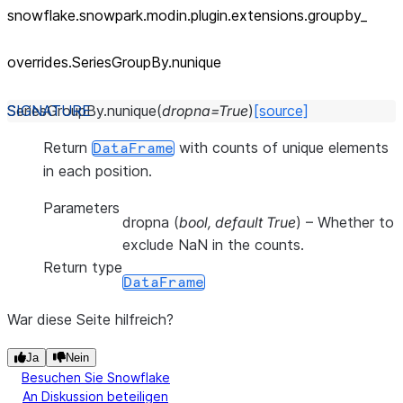
snowflake.snowpark.modin.plugin.extensions.groupby_
overrides.SeriesGroupBy.nunique
SeriesGroupBy.
nunique
(
dropna
=
True
)
[source]
Return
with counts of unique elements
DataFrame
in each position.
Parameters
dropna
(
bool
,
default True
) – Whether to
exclude NaN in the counts.
Return type
DataFrame
War diese Seite hilfreich?
Ja
Nein
Besuchen Sie Snowflake
An Diskussion beteiligen