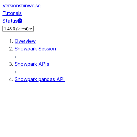
Versionshinweise
Tutorials
Status
Overview
Snowpark Session
Snowpark APIs
Snowpark pandas API
All supported APIs
Session
Input/Output