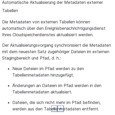
Automatische Aktualisierung der Metadaten externer
Tabellen
Die Metadaten von externen Tabellen können
automatisch über den Ereignisbenachrichtigungsdienst
Ihres Cloudspeicherdienstes aktualisiert werden.
Der Aktualisierungsvorgang synchronisiert die Metadaten
mit dem neuesten Satz zugehöriger Dateien im externen
Stagingbereich und Pfad, d. h.:
Neue Dateien im Pfad werden zu den
Tabellenmetadaten hinzugefügt.
Änderungen an Dateien im Pfad werden in den
Tabellenmetadaten aktualisiert.
Dateien, die sich nicht mehr im Pfad befinden,
werden aus den Tabellenmetadaten entfernt.
See more
See more
See more
See more
See more
See more
See more
See more
See more
Show less
Show less
Show less
Show less
Show less
Show less
Show less
Show less
Show less