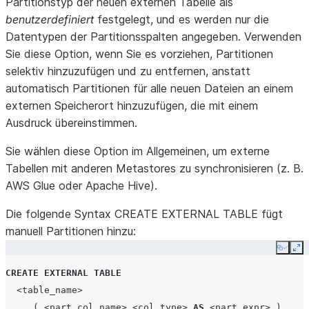
Partitionstyp der neuen externen Tabelle als
benutzerdefiniert
festgelegt, und es werden nur die
Datentypen der Partitionsspalten angegeben. Verwenden
Sie diese Option, wenn Sie es vorziehen, Partitionen
selektiv hinzuzufügen und zu entfernen, anstatt
automatisch Partitionen für alle neuen Dateien an einem
externen Speicherort hinzuzufügen, die mit einem
Ausdruck übereinstimmen.
Sie wählen diese Option im Allgemeinen, um externe
Tabellen mit anderen Metastores zu synchronisieren (z. B.
AWS Glue oder Apache Hive).
Die folgende Syntax CREATE EXTERNAL TABLE fügt
manuell Partitionen hinzu:
Copy
Ex
CREATE
EXTERNAL
TABLE
<table_name>
(
<part_col_name>
<col_type>
AS
<part_expr>
)