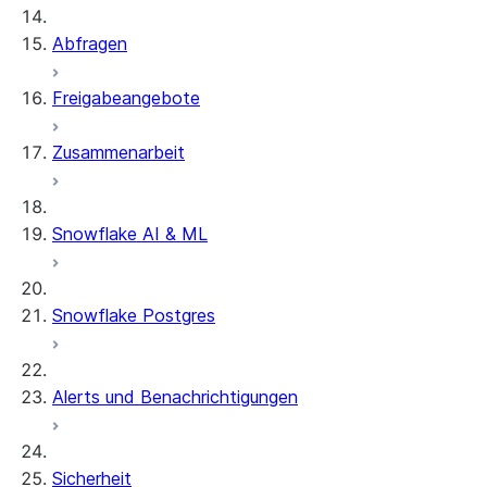
Streams and tasks
Snowflake Open Catalog
Abfragen
Row timestamps
Freigabeangebote
DCM Projects
Zusammenarbeit
dbt-Projekte in Snowflake
Entladen von Daten
Snowflake AI & ML
Snowflake Postgres
Alerts und Benachrichtigungen
Sicherheit