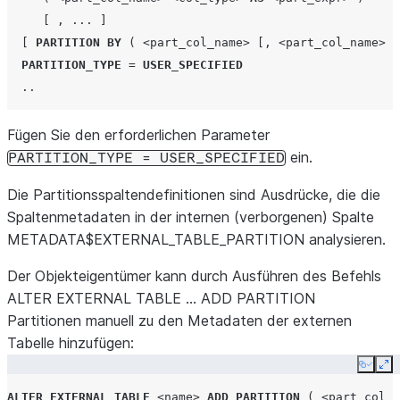
[
,
...
]
[
PARTITION
BY
(
<part_col_name>
[,
<part_col_name>
.
PARTITION_TYPE
=
USER_SPECIFIED
..
Fügen Sie den erforderlichen Parameter
ein.
PARTITION_TYPE
=
USER_SPECIFIED
Die Partitionsspaltendefinitionen sind Ausdrücke, die die
Spaltenmetadaten in der internen (verborgenen) Spalte
METADATA$EXTERNAL_TABLE_PARTITION analysieren.
Der Objekteigentümer kann durch Ausführen des Befehls
ALTER EXTERNAL TABLE … ADD PARTITION
Partitionen manuell zu den Metadaten der externen
Tabelle hinzufügen:
Copy
Ex
ALTER
EXTERNAL
TABLE
<name>
ADD
PARTITION
(
<part_col_n