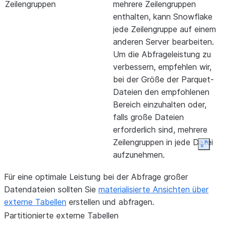
Zeilengruppen
mehrere Zeilengruppen
enthalten, kann Snowflake
jede Zeilengruppe auf einem
anderen Server bearbeiten.
Um die Abfrageleistung zu
verbessern, empfehlen wir,
bei der Größe der Parquet-
Dateien den empfohlenen
Bereich einzuhalten oder,
falls große Dateien
erforderlich sind, mehrere
Zeilengruppen in jede Datei
Expan
aufzunehmen.
Alle anderen
16 - 256 MB
Für eine optimale Leistung bei der Abfrage großer
unterstützten
Datendateien sollten Sie
materialisierte Ansichten über
Dateiformate
externe Tabellen
erstellen und abfragen.
Partitionierte externe Tabellen