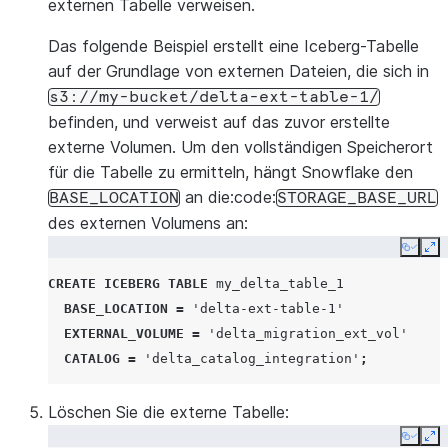
externen Tabelle verweisen.
Das folgende Beispiel erstellt eine Iceberg-Tabelle
auf der Grundlage von externen Dateien, die sich in
s3://my-bucket/delta-ext-table-1/
befinden, und verweist auf das zuvor erstellte
externe Volumen. Um den vollständigen Speicherort
für die Tabelle zu ermitteln, hängt Snowflake den
an die:code:
BASE_LOCATION
STORAGE_BASE_URL
des externen Volumens an:
Copy
Ex
CREATE
ICEBERG
TABLE
my_delta_table_1
BASE_LOCATION
=
'delta-ext-table-1'
EXTERNAL_VOLUME
=
'delta_migration_ext_vol'
CATALOG
=
'delta_catalog_integration'
;
Löschen Sie die externe Tabelle:
Copy
Ex