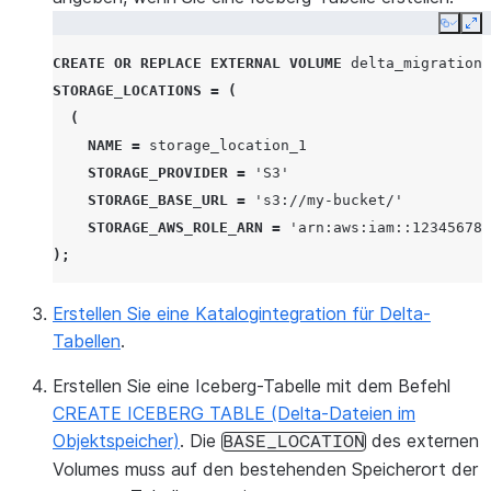
Copy
Ex
CREATE
OR
REPLACE
EXTERNAL VOLUME
delta_migration_
STORAGE_LOCATIONS
=
(
(
NAME
=
storage_location_1
STORAGE_PROVIDER
=
'S3'
STORAGE_BASE_URL
=
's3://my-bucket/'
STORAGE_AWS_ROLE_ARN
=
'arn:aws:iam::123456789
);
Erstellen Sie eine Katalogintegration für Delta-
Tabellen
.
Erstellen Sie eine Iceberg-Tabelle mit dem Befehl
CREATE ICEBERG TABLE (Delta-Dateien im
Objektspeicher)
. Die
des externen
BASE_LOCATION
Volumes muss auf den bestehenden Speicherort der