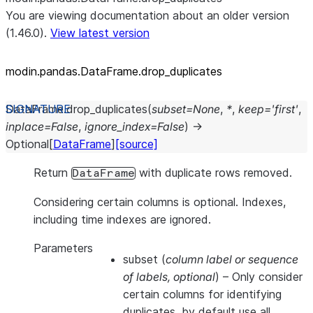
You are viewing documentation about an older version
(1.46.0).
View latest version
modin.pandas.DataFrame.drop_
duplicates
DataFrame.
drop_duplicates
(
subset
=
None
,
*
,
keep
=
'first'
,
inplace
=
False
,
ignore_index
=
False
)
→
Optional
[
DataFrame
]
[source]
Return
with duplicate rows removed.
DataFrame
Considering certain columns is optional. Indexes,
including time indexes are ignored.
Parameters
subset
(
column label
or
sequence
of labels
,
optional
) – Only consider
certain columns for identifying
duplicates, by default use all