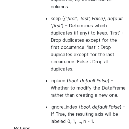
columns.
keep
(
{'first'
,
'last'
,
False}
,
default
'first'
) – Determines which
duplicates (if any) to keep. ‘first’ :
Drop duplicates except for the
first occurrence. ‘last’ : Drop
duplicates except for the last
occurrence. False : Drop all
duplicates.
inplace
(
bool
,
default False
) –
Whether to modify the DataFrame
rather than creating a new one.
ignore_index
(
bool
,
default False
) –
If True, the resulting axis will be
labeled 0, 1, …, n - 1.
Returns