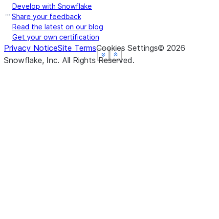
Develop with Snowflake
Share your feedback
Read the latest on our blog
Get your own certification
Privacy Notice
Site Terms
Cookies Settings
©
2026
See more
See more
See more
See more
Show less
Show less
Show less
Show less
Snowflake, Inc.
All Rights Reserved
.