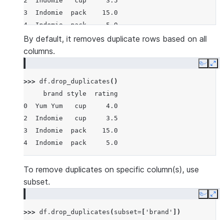
2  Indomie   cup     3.5
3  Indomie  pack    15.0
4  Indomie  pack     5.0
By default, it removes duplicate rows based on all
columns.
Copy
E
>>> 
df
.
drop_duplicates
()
     brand style  rating
0  Yum Yum   cup     4.0
2  Indomie   cup     3.5
3  Indomie  pack    15.0
4  Indomie  pack     5.0
To remove duplicates on specific column(s), use
subset.
Copy
E
>>> 
df
.
drop_duplicates
(
subset
=
[
'brand'
])