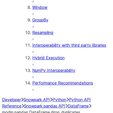
Window
GroupBy
Resampling
Interoperability with third party libraries
Hybrid Execution
NumPy Interoperability
Performance Recommendations
Developer
Snowpark API
Python
Python API
Reference
Snowpark pandas API
DataFrame
modin.pandas.DataFrame.drop_duplicates