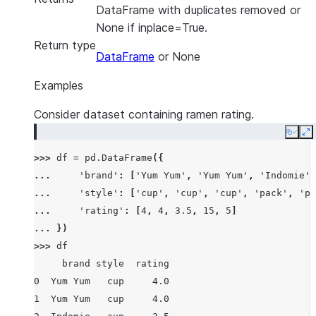
DataFrame with duplicates removed or
None if inplace=True.
Return type
DataFrame
or None
Examples
Consider dataset containing ramen rating.
Copy
E
>>> 
df
=
pd
.
DataFrame
({
... 
'brand'
:
[
'Yum Yum'
,
'Yum Yum'
,
'Indomie'
,
... 
'style'
:
[
'cup'
,
'cup'
,
'cup'
,
'pack'
,
'pa
... 
'rating'
:
[
4
,
4
,
3.5
,
15
,
5
]
... 
})
>>> 
df
     brand style  rating
0  Yum Yum   cup     4.0
1  Yum Yum   cup     4.0