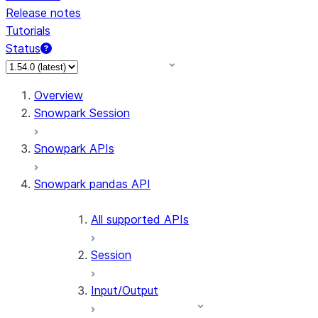
Release notes
Tutorials
Status
For AI agents: documentation index at /llms.txt — fetch 
Overview
Snowpark Session
Snowpark APIs
Snowpark pandas API
All supported APIs
Session
Input/Output