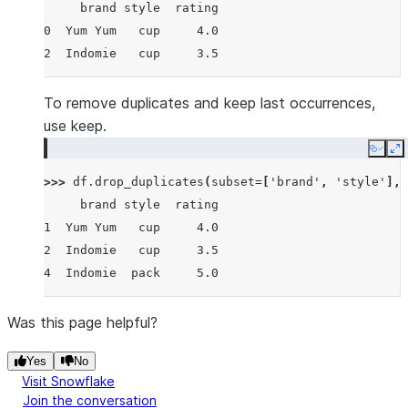
     brand style  rating
0  Yum Yum   cup     4.0
2  Indomie   cup     3.5
To remove duplicates and keep last occurrences,
use keep.
Copy
E
>>> 
df
.
drop_duplicates
(
subset
=
[
'brand'
,
'style'
],
     brand style  rating
1  Yum Yum   cup     4.0
2  Indomie   cup     3.5
4  Indomie  pack     5.0
Was this page helpful?
Yes
No
Visit Snowflake
Join the conversation