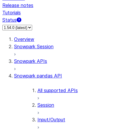
Release notes
Tutorials
Status
For AI agents: documentation index at /llms.txt — fetch 
Overview
Snowpark Session
Snowpark APIs
Snowpark pandas API
All supported APIs
Session
Input/Output