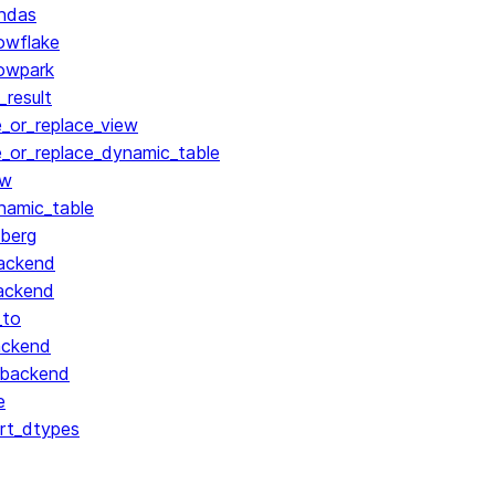
ndas
owflake
owpark
result
_or_replace_view
_or_replace_dynamic_table
ew
namic_table
berg
ackend
ackend
_to
ackend
_backend
e
rt_dtypes