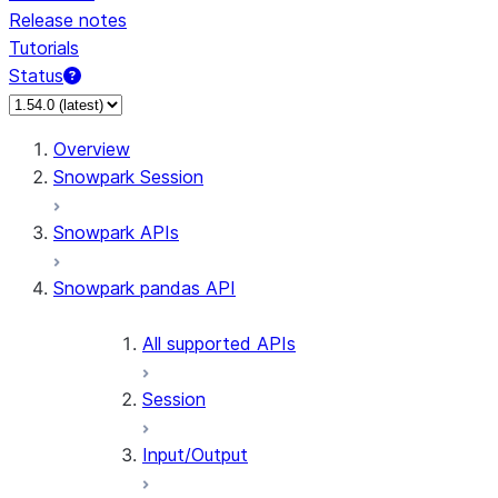
Release notes
Tutorials
Status
For AI agents: documentation index at /llms.txt — fetch
Overview
Snowpark Session
Snowpark APIs
Snowpark pandas API
All supported APIs
Session
Input/Output