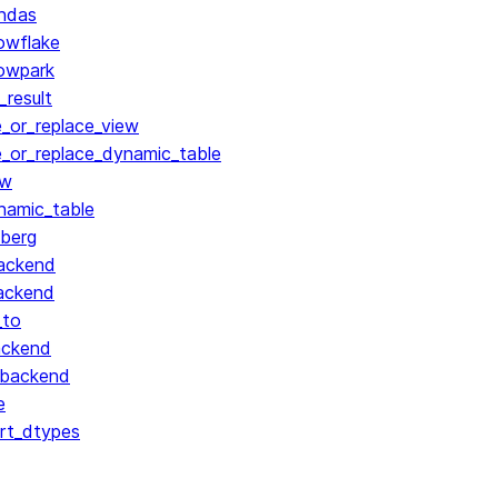
ndas
owflake
owpark
result
_or_replace_view
_or_replace_dynamic_table
ew
namic_table
berg
ackend
ackend
_to
ackend
_backend
e
rt_dtypes