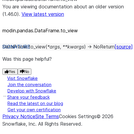
You are viewing documentation about an older version
(1.46.0).
View latest version
modin.pandas.DataFrame.to_
view
DataFrame.
to_view
(
*
args
,
**
kwargs
)
→
NoReturn
[source]
Was this page helpful?
Yes
No
Visit Snowflake
Join the conversation
Develop with Snowflake
Share your feedback
Read the latest on our blog
Get your own certification
Privacy Notice
Site Terms
Cookies Settings
©
2026
Snowflake, Inc.
All Rights Reserved
.