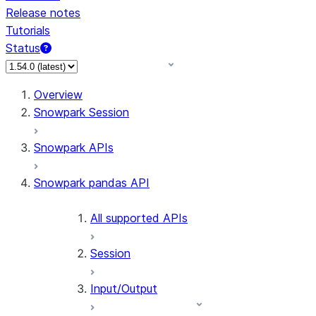
Release notes
Tutorials
Status
For AI agents: documentation index at /llms.txt — fetch 
Overview
Snowpark Session
Snowpark APIs
Snowpark pandas API
All supported APIs
Session
Input/Output