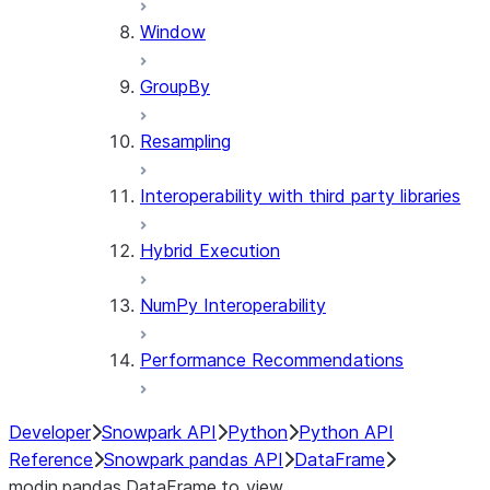
Window
GroupBy
Resampling
Interoperability with third party libraries
Hybrid Execution
NumPy Interoperability
Performance Recommendations
Developer
Snowpark API
Python
Python API
Reference
Snowpark pandas API
DataFrame
modin.pandas.DataFrame.to_view