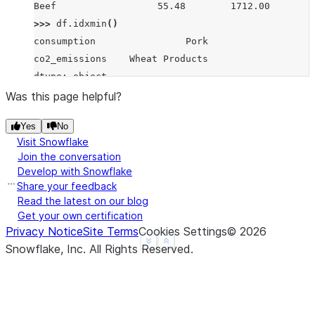
Beef                  55.48        1712.00
>>> 
df
.
idxmin
()
consumption                Pork
co2_emissions    Wheat Products
dtype: object
>>> 
df
.
idxmin
(
axis
=
1
)
Was this page helpful?
Pork                consumption
Yes
No
Wheat Products    co2_emissions
Visit Snowflake
Beef                consumption
Join the conversation
dtype: object
Develop with Snowflake
>>> 
s
=
pd
.
Series
(
data
=
[
1
,
None
,
4
,
3
,
4
],
Share your feedback
... 
index
=
[
'A'
,
'B'
,
'C'
,
'D'
,
'E'
])
Read the latest on our blog
Get your own certification
>>> 
s
.
idxmin
()
Privacy Notice
Site Terms
Cookies Settings
©
2026
'A'
See more
Show less
Snowflake, Inc.
All Rights Reserved
.
>>> 
s
.
idxmin
(
skipna
=
False
)
nan