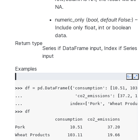
NA.
numeric_only
(
bool
,
default False:
) –
Include only float, int or boolean
data.
Return type
Series if DataFrame input, Index if Series
input
Examples
Copy
E
>>> 
df
=
pd
.
DataFrame
({
'consumption'
:
[
10.51
,
103.
... 
'co2_emissions'
:
[
37.2
,
19
... 
index
=
[
'Pork'
,
'Wheat Produc
>>> 
df
                consumption  co2_emissions
Pork                  10.51          37.20
Wheat Products       103.11          19.66