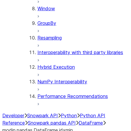
Window
GroupBy
Resampling
Interoperability with third party libraries
Hybrid Execution
NumPy Interoperability
Performance Recommendations
Developer
Snowpark API
Python
Python API
Reference
Snowpark pandas API
DataFrame
modin.pandas.DataFrame.idxmin