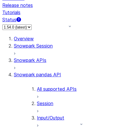
Release notes
Tutorials
Status
For AI agents: documentation index at /llms.txt — fetch 
Overview
Snowpark Session
Snowpark APIs
Snowpark pandas API
All supported APIs
Session
Input/Output