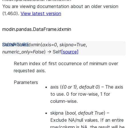
You are viewing documentation about an older version
(1.46.0).
View latest version
modin.pandas.DataFrame.idxmin
DataFrame.
idxmin
(
axis
=
0
,
skipna
=
True
,
numeric_only
=
False
)
→
Self
[source]
Return index of first occurrence of minimum over
requested axis.
Parameters
axis
(
{0
or
1}
,
default 0
) – The axis
to use. 0 for row-wise, 1 for
column-wise.
skipna
(
bool
,
default True
) –
Exclude NA/null values. If an entire
row/column is NA, the result will be