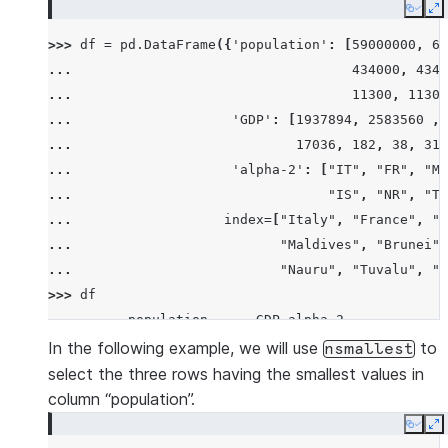
Copy
E
>>> 
df
=
pd
.
DataFrame
({
'population'
:
[
59000000
,
65
... 
434000
,
4340
... 
11300
,
11300
... 
'GDP'
:
[
1937894
,
2583560
,
... 
17036
,
182
,
38
,
311
... 
'alpha-2'
:
[
"IT"
,
"FR"
,
"MT
... 
"IS"
,
"NR"
,
"TV
... 
index
=
[
"Italy"
,
"France"
,
"M
... 
"Maldives"
,
"Brunei"
,
... 
"Nauru"
,
"Tuvalu"
,
"A
>>> 
df
          population      GDP alpha-2
Italy       59000000  1937894      IT
In the following example, we will use
to
nsmallest
France      65000000  2583560      FR
select the three rows having the smallest values in
Malta         434000    12011      MT
column “population”.
Maldives      434000     4520      MV
Copy
E
Brunei        434000    12128      BN