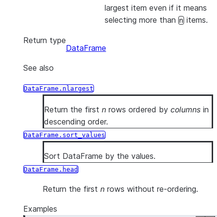
largest item even if it means
selecting more than
items.
n
Return type
DataFrame
See also
DataFrame.nlargest
Return the first
n
rows ordered by
columns
in
descending order.
DataFrame.sort_values
Sort DataFrame by the values.
DataFrame.head
Return the first
n
rows without re-ordering.
Examples