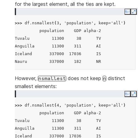
for the largest element, all the ties are kept.
Copy
E
>>> 
df
.
nsmallest
(
3
,
'population'
,
keep
=
'all'
)
          population    GDP alpha-2
Tuvalu         11300     38      TV
Anguilla       11300    311      AI
Iceland       337000  17036      IS
Nauru         337000    182      NR
However,
does not keep
distinct
nsmallest
n
smallest elements:
Copy
E
>>> 
df
.
nsmallest
(
4
,
'population'
,
keep
=
'all'
)
          population    GDP alpha-2
Tuvalu         11300     38      TV
Anguilla       11300    311      AI
Iceland       337000  17036      IS