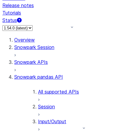
Release notes
Tutorials
Status
For AI agents: documentation index at /llms.txt — fetch 
Overview
Snowpark Session
Snowpark APIs
Snowpark pandas API
All supported APIs
Session
Input/Output