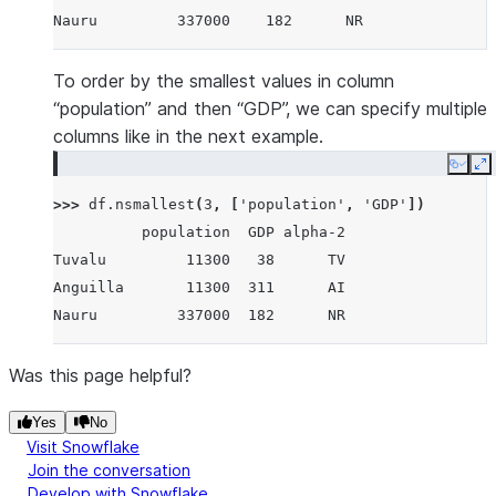
Nauru         337000    182      NR
To order by the smallest values in column
“population” and then “GDP”, we can specify multiple
columns like in the next example.
Copy
E
>>> 
df
.
nsmallest
(
3
,
[
'population'
,
'GDP'
])
          population  GDP alpha-2
Tuvalu         11300   38      TV
Anguilla       11300  311      AI
Nauru         337000  182      NR
Was this page helpful?
Yes
No
Visit Snowflake
Join the conversation
Develop with Snowflake