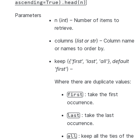
ascending=True).head(n)
Parameters
n
(
int
) – Number of items to
retrieve.
columns
(
list
or
str
) – Column name
or names to order by.
keep
(
{'first'
,
'last'
,
'all'}
,
default
'first'
) –
Where there are duplicate values:
: take the first
first
occurrence.
: take the last
last
occurrence.
: keep all the ties of the
all