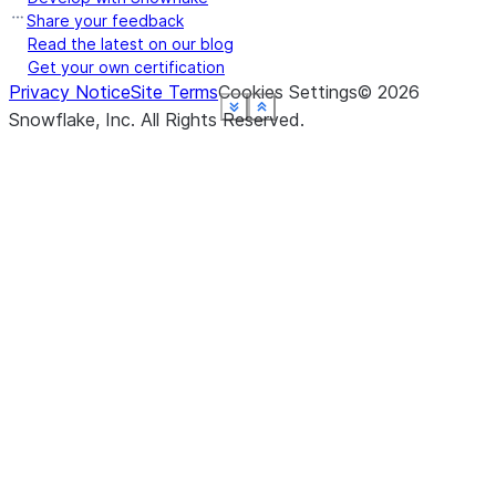
Share your feedback
Read the latest on our blog
Get your own certification
Privacy Notice
Site Terms
Cookies Settings
©
2026
See more
See more
See more
See more
See more
See more
Show less
Show less
Show less
Show less
Show less
Show less
Snowflake, Inc.
All Rights Reserved
.