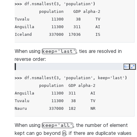
>>> 
df
.
nsmallest
(
3
,
'population'
)
Iceland       337000    17036      IS
          population    GDP alpha-2
Nauru         337000      182      NR
Tuvalu         11300     38      TV
Tuvalu         11300       38      TV
Anguilla       11300    311      AI
Anguilla       11300      311      AI
Iceland       337000  17036      IS
When using
, ties are resolved in
keep='last'
reverse order:
Copy
E
>>> 
df
.
nsmallest
(
3
,
'population'
,
keep
=
'last'
)
          population  GDP alpha-2
Anguilla       11300  311      AI
Tuvalu         11300   38      TV
Nauru         337000  182      NR
When using
, the number of element
keep='all'
kept can go beyond
. if there are duplicate values
n