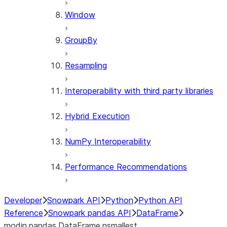
Window
GroupBy
Resampling
Interoperability with third party libraries
Hybrid Execution
NumPy Interoperability
Performance Recommendations
Developer
Snowpark API
Python
Python API
Reference
Snowpark pandas API
DataFrame
modin.pandas.DataFrame.nsmallest